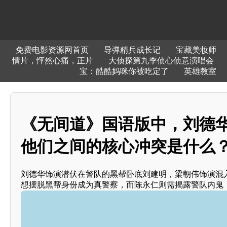
免费电影资源网首页
导弹精兵成长记
宝藏美妆师
情片，怦然心痛，正片
大侦探第九季侦心侦意演唱会
宝：酷酷妈咪你被吃定了
英雄教室
《无间道》国语版中，刘德华
他们之间的核心冲突是什么
刘德华饰演潜伏在警队的黑帮卧底刘建明，梁朝伟饰演混
想摆脱黑帮身份成为真警察，而陈永仁则需揭露警队内鬼，