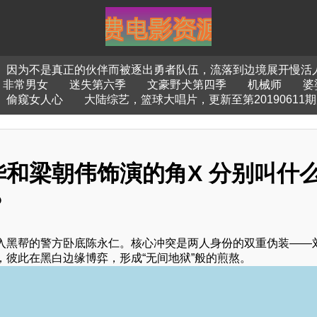
因为不是真正的伙伴而被逐出勇者队伍，流落到边境展开慢活
非常男女
迷失第六季
文豪野犬第四季
机械师
婆
偷窥女人心
大陆综艺，篮球大唱片，更新至第20190611
和梁朝伟饰演的角X 分别叫什
？
入黑帮的警方卧底陈永仁。核心冲突是两人身份的双重伪装——
彼此在黑白边缘博弈，形成“无间地狱”般的煎熬。