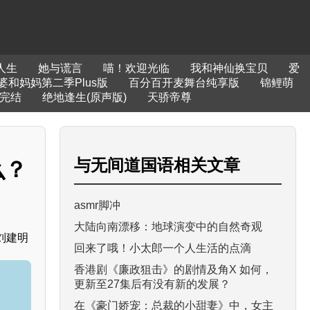
人生
她与谎言
喵！欢迎光临
我和神仙换宝贝
爱
婆和妈妈第二季Plus版
百分百开麦舞台纯享版
锦鲤萌
期完结
绝地逢生(原声版)
天骄帝尊
与
无间道国语
相关文章
么？
asmr脚冲
大陆向南漂移：地球演变中的自然奇观
刘建明
回来了哦！小太郎一个人生活的点滴
香港剧《廉政狙击》的剧情及角X 如何，
更新至27集后有没有新的发展？
在《豪门娇宠：总裁的小甜妻》中，女主