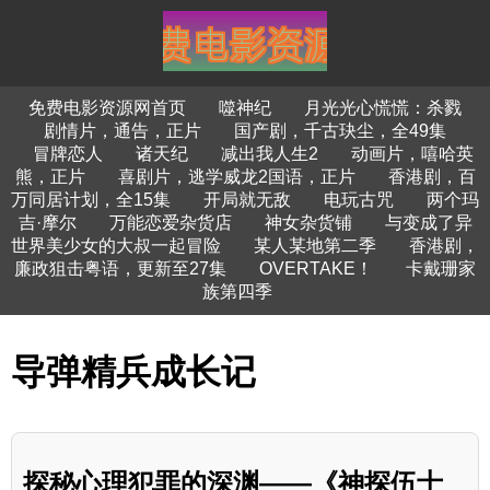
免费电影资源网首页
噬神纪
月光光心慌慌：杀戮
剧情片，通告，正片
国产剧，千古玦尘，全49集
冒牌恋人
诸天纪
减出我人生2
动画片，嘻哈英
熊，正片
喜剧片，逃学威龙2国语，正片
香港剧，百
万同居计划，全15集
开局就无敌
电玩古咒
两个玛
吉·摩尔
万能恋爱杂货店
神女杂货铺
与变成了异
世界美少女的大叔一起冒险
某人某地第二季
香港剧，
廉政狙击粤语，更新至27集
OVERTAKE！
卡戴珊家
族第四季
导弹精兵成长记
探秘心理犯罪的深渊——《神探伍士