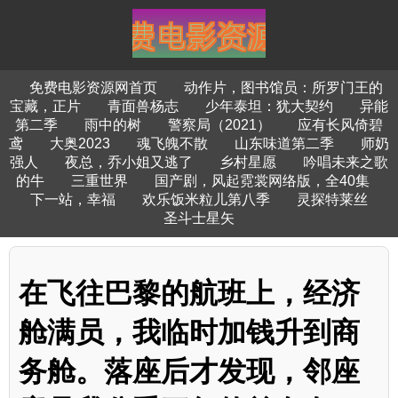
免费电影资源网首页
动作片，图书馆员：所罗门王的
宝藏，正片
青面兽杨志
少年泰坦：犹大契约
异能
第二季
雨中的树
警察局（2021）
应有长风倚碧
鸢
大奥2023
魂飞魄不散
山东味道第二季
师奶
强人
夜总，乔小姐又逃了
乡村星愿
吟唱未来之歌
的牛
三重世界
国产剧，风起霓裳网络版，全40集
下一站，幸福
欢乐饭米粒儿第八季
灵探特莱丝
圣斗士星矢
在飞往巴黎的航班上，经济
舱满员，我临时加钱升到商
务舱。落座后才发现，邻座