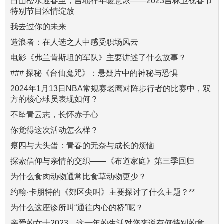
白山松水迎春至，吉地祥年暖意浓——2023吉林卫视春节
特别节目浓情绽放
我去过你的未来
造浪者：在人选之人中感受职场风云
电影《弗兰肯斯坦的军队》主要讲述了什么故事？
### 探秘《台仙魔咒》：悬疑片中的神秘与恐惧
2024年1月13日NBA常规赛老鹰对阵步行者的比赛中，双
方的核心球员表现如何？
不坠青云志，长怀赤子心
你觉得这次活动怎么样？
瘪四与大头蛋：青春的无奈与成长的烦恼
探索信仰与亲情的交织——《布道家庭》第三季回归
为什么食肉动物通常比食草动物更少？
约翰·卡朋特的《郊区尖叫》主要探讨了什么主题？**
为什么这座诊所叫“通往内心的桥”呢？
亲爱的女士2023，这一年的生活对您来说有何特别的意