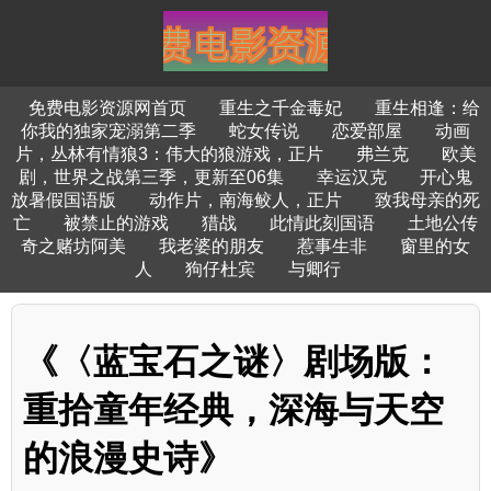
免费电影资源网首页
重生之千金毒妃
重生相逢：给
你我的独家宠溺第二季
蛇女传说
恋爱部屋
动画
片，丛林有情狼3：伟大的狼游戏，正片
弗兰克
欧美
剧，世界之战第三季，更新至06集
幸运汉克
开心鬼
放暑假国语版
动作片，南海鲛人，正片
致我母亲的死
亡
被禁止的游戏
猎战
此情此刻国语
土地公传
奇之赌坊阿美
我老婆的朋友
惹事生非
窗里的女
人
狗仔杜宾
与卿行
《〈蓝宝石之谜〉剧场版：
重拾童年经典，深海与天空
的浪漫史诗》