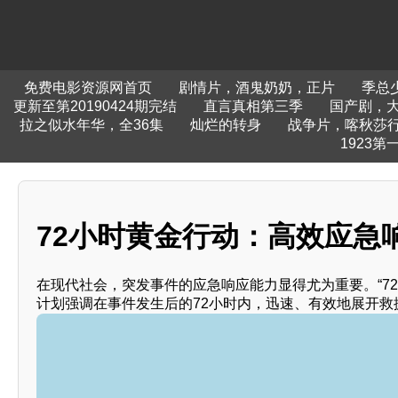
免费电影资源网首页
剧情片，酒鬼奶奶，正片
季总
更新至第20190424期完结
直言真相第三季
国产剧，大
拉之似水年华，全36集
灿烂的转身
战争片，喀秋莎
1923第
72小时黄金行动：高效应急
在现代社会，突发事件的应急响应能力显得尤为重要。“7
计划强调在事件发生后的72小时内，迅速、有效地展开救