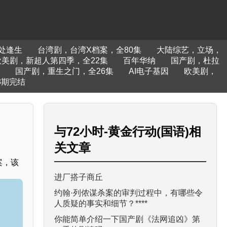
处逢生
台湾剧，台湾X档案，全80集
大陆综艺，立场，
欧美剧，新超人第四季，全22集
百年华纳
国产剧，杜拉
国产剧，重生之门，全26集
AI电子基因
欧美剧，
3期完结
与
72小时-黄金行动(国语)
相
关文章
案，该
进厂搭子商丘
约翰·列侬谋杀案的审判过程中，有哪些令
人质疑的事实和细节？****
你能简单介绍一下国产剧《法网追凶》第