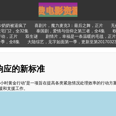
少奶奶被逼疯了
喜剧片，魔力麦克3：最后之舞，正片
无
宅门2，全32集
泰国剧，爱情与信仰之第三者，全4集
行动，正片
双生谜
剧情片，幸福是一条温暖的毛毯，正片
一季，全8集
大陆综艺，见字如面第一季，更新至第2017032
响应的新标准
2小时黄金行动”是一项旨在提高各类紧急情况处理效率的行动方
援和支援工作。