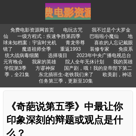
免费电影资源网首页
电玩古咒
我不过是个大罗金
仙
一级方程式：疾速争胜第四季
巴啦啦小魔仙
地
球未知档案：宇宙时光机
青龙帝尊
喜欢的人忘记戴眼
镜了
魔道祖师全季
重返1993
装修专家
免疫系
统大战病毒细菌
选择项目
2023年中央广播电视总台
元宵晚会
我家的英雄
院人全年无休计划
我的英雄
学院第3季
方谬神探
国产剧，哦！我的皇帝陛下第二
季，全21集
东北插班生-老铁我们来了
欧美剧，神话
任务第三季，更新至10集
《奇葩说第五季》中最让你
印象深刻的辩题或观点是什
么？