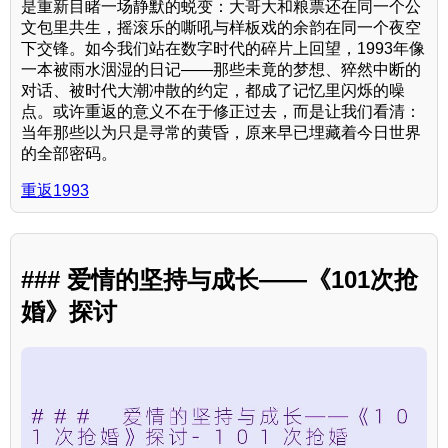
是重新目睹一场静默的蜕变：大哥大和粮票还在同一个公
文包里共生，摇滚乐的嘶吼与样板戏的余韵在同一个夜空
下交锋。如今我们站在数字时代的碎片上回望，1993年像
一本被雨水洇湿的日记——那些未竟的梦想、猝然中断的
对话、被时代大潮冲散的约定，都成了记忆里闪烁的噪
点。或许重返的意义不在于修正过去，而是让我们看清：
当年那些以为只是寻常的黄昏，原来早已埋藏着今日世界
的全部密码。
重返1993
### 爱情的坚持与成长——《101次抢
婚》探讨