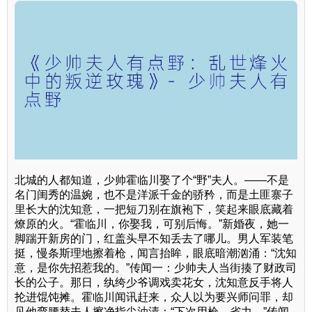
北城的人都知道，少帅霍临川娶了个“野”夫人。——不是
名门闺秀的温婉，也不是洋派千金的骄矜，而是土匪寨子
里长大的沈知意，一把短刀别在旗袍下，笑起来眼底藏着
燎原的火。“霍临川，你娶我，可别后悔。”新婚夜，她一
脚踹开新房的门，红盖头早不知丢去了哪儿。男人军装笔
挺，慢条斯理地擦着枪，闻言抬眸，眼底暗潮汹涌：“沈知
意，是你先招惹我的。”传闻一：少帅夫人当街揍了财政司
长的公子。那日，纨绔少爷调戏卖花女，沈知意反手将人
抡进馄饨摊。霍临川闻讯赶来，众人以为要兴师问罪，却
见他弯腰替夫人擦净指尖油渍：“下次用枪，省力。”传闻