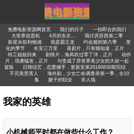
免费电影资源网首页
我们的日子
一拍即合的我们
大世界扭蛋机
4月的东京…
我讨厌苏西第二季
影星永驻利物浦
我是霸王龙
约会规则第六季
变
化的季节
长安三万里
喜剧片，只有猫知道，正片
特工姐姐归来
剧情片，海风吹过零丁洋，正片
动作
片，强袭猛攻，正片
与变成了异世界美少女的大叔一起
冒险
日韩综艺，恋爱捕手，更新至第20180830期完结
不完美受害人
海外剧，少女亡命调查录第一季，全10
集
嫂子的职业
非人哉
我家的英雄
小机械师平时都在做些什么工作？