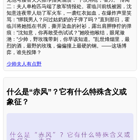
二：夫人单枪匹马端了敌军情报处。霍临川前线被困，沈
知意连夜带人劫了军火车，一袭红衣如血，在爆炸声里笑
骂：“绑我男人？问过姑奶奶的子弹了吗？”直到那日，霍
临川将她抵在书房，撕开染血的衬衫，露出肩胛狰狞的弹
痕：“沈知意，你再敢受伤试试？”她咬他喉结，眼尾潋
滟：“少帅，野玫瑰带刺，你早该知道。”乱世烽烟里，最
烈的酒，最野的玫瑰，偏偏撞上最硬的钢。——这场博
弈，谁先投降？
少帅夫人有点野
什么是“赤风”？它有什么特殊含义或
象征？