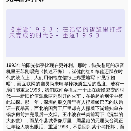
1993年的阳光似乎比现在更锋利。那时，街头巷尾的录音
机里王菲刚唱完《执迷不悔》，崔健的红X 布鞋还踩在时
代的鼓点上，人们用钢笔在信纸上郑重地写下“见字如
晤”，而互联网的幽灵尚未啃噬掉纸质生活的温度。若有一
扇门能重返1993，我们或许会撞见一个正在缓慢裂变的时
代——新旧价值观像两列对开的火车，在扬起的烟尘中彼
此试探。那一年，深圳的股交所里有人捏着皱巴巴的认购
证一夜暴富，西北的国营工厂里却有人攥着下岗通知单在
锅炉房前抽完最后一支烟。王小波在书桌前写下《沉默的
大多数》，而某个县城录像厅里，周星驰的无厘头台词正
让年轻人笑出眼泪。重返1993，不是回到某个乌托邦，而