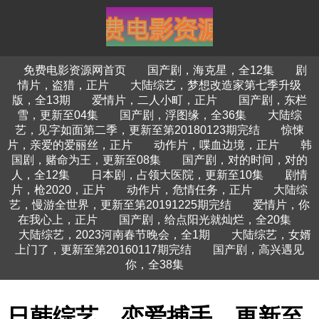
免费电影资源网首页
国产剧，海克星，全12集
剧
情片，盗猎，正片
大陆综艺，梦想改造家第七季升级
版，全13期
爱情片，二人小町，正片
国产剧，东栏
雪，更新至04集
国产剧，浮图缘，全36集
大陆综
艺，见字如面第二季，更新至第20180123期完结
惊悚
片，亲爱的爱丽丝，正片
动作片，喋血边境，正片
韩
国剧，赌命为王，更新至08集
国产剧，对的时间，对的
人，全12集
日本剧，占领大医院，更新至10集
剧情
片，枪2020，正片
动作片，危情任务，正片
大陆综
艺，慢游全世界，更新至第20191225期完结
爱情片，你
在我心上，正片
国产剧，给点阳光就灿烂，全20集
大陆综艺，2023河南春节晚会，全1期
大陆综艺，女婿
上门了，更新至第20160117期完结
国产剧，高兴遇见
你，全38集
日韩综艺，恋爱捕手，更新至