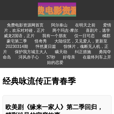
免费电影资源网首页
阿尔泰山
在明天之前
爱情
片，欢乐对对碰，正片
两个玛吉·摩尔
喜剧片，逃学
威龙2国语，正片
我有一个朋友
仅一日可恋
橘郡
豪宅第二季
怪奇秀
大陆综艺，又见爱人，更新至
20230314期
怦然夏日篇
惊悚片，魂断无人机，正
片
保护我方城主大人
瞒天劫
纠正措施
勇闯夺
命岛
浔风赤子心
57秒
好母亲
在最终列车上开
始的恋爱
经典咏流传正青春季
欧美剧《缘来一家人》第二季回归，