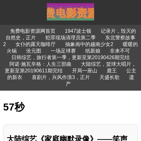
免费电影资源网首页
1947波士顿
记录片，毁灭的
自然史，正片
犯罪现场清理员第二季
东北警察故事
2
女仆的露天咖啡厅
抽象画中的越南少女2
暖暖的
火锅
沧元图
一场足球赛
纸新娘
非来不可
日韩综艺，旅行者第一季，更新至第20190426期完结
阿诺·施瓦辛格：人生三部曲
大陆综艺，篮球大唱片，
更新至第20190611期完结
开局一座山
鹿王
公主
的新衣
喜剧片，兴风作浪3，正片
天盛长歌
遗
产
57秒
大陆综艺《家庭幽默录像》——笑声