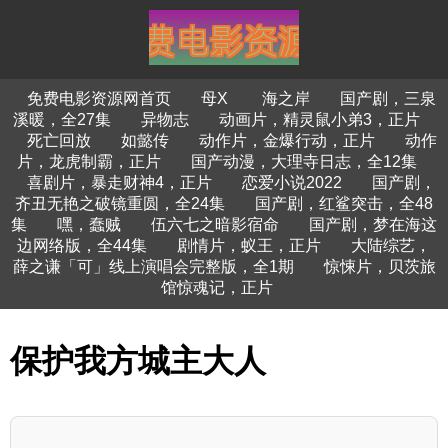
免费电影资源网首页
母X
海之岸
国产剧，三泉
溪暖，全27集
异物志
动画片，精灵鼠小弟3，正片
死亡回放
如懿传
动作片，金爆行动，正片
动作
片，龙虎制霸，正片
国产动漫，大理寺日志，全12集
喜剧片，暴走财神4，正片
恋爱小说2022
国产剧，
齐丑无艳之破镜重圆，全24集
国产剧，红鲨突击，全48
集
嘿，蠢贼
伍六七之暗影宿命
国产剧，梦在海这
边网络版，全44集
剧情片，蚁王，正片
大陆综艺，
薛之谦「可」线上演唱会完整版，全1期
惊悚片，贝茨旅
馆惊魂记，正片
保护我方城主大人