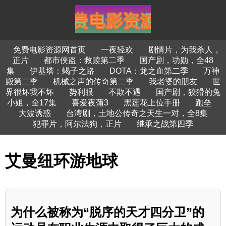
免费电影资源网首页
一夜轻欢
剧情片，为我杀人，
正片
都市侠盗：救赎第二季
国产剧，功勋，全48
集
伊基塔：蝎子之路
DOTA：龙之血第二季
万神
殿第二季
机械之声的传奇第二季
我老婆的朋友
世
界很坏我不坏
势利眼
不欺不遇
国产剧，狡猾的兔
小姐，全17集
喜爱夜蒲3
黑莲花上位手册
跑垒
大波诱惑
台湾剧，土地公传奇之天生一对，全8集
犯罪片，阿尔法狗，正片
继承之战第四季
艾曼纽环游地球
为什么被称为“脱序的天才四分卫”的