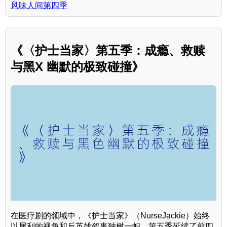
风味人间第四季
《〈护士当家〉第五季：成瘾、救赎
与黑X 幽默的极致碰撞》
在医疗剧的领域中，《护士当家》（NurseJackie）始终
以犀利的视角和反英雄叙事独树一帜。第五季延续了前四