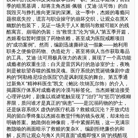
季的暗黑基调，却将主角杰姬·佩顿（艾迪·法可饰）的自
我毁灭与挣扎推向更深的深渊。这一季中，杰姬的毒瘾问
题彻底失控，谎言与职业操守的崩坏交织，让观众在黑X
幽默的包装下，见证一场关于人X 脆弱与救赎可能X 的残
酷寓言。崩塌的伪装：当“救世主”沦为“病人”第五季开篇，
杰姬看似暂时摆脱了药物依赖，甚至成为医院戒断项目
的“成功案例”。然而，编剧迅速撕碎这一假象——她利用
职务之便偷窃药物、伪造处方，甚至将病人当作获取毒品
的工具。艾迪·法可用极具张力的表演，展现了一个高功能
成瘾者的双重生活：白天是雷厉风行的急诊室护士，夜晚
则是被欲望吞噬的孤独灵魂。医疗系统的荒诞镜像剧中虚
构的“阿勒格尼综合医院”仍是讽刺现实的舞台。第五季通
过新角X “精神科医生”凯文（鲍比·坎纳瓦尔饰）的介入，
揭露医疗体系对成瘾者的冷漠与标签化。当杰姬被迫接受
心理评估时，剧集以戏谑笔触呈现了“治疗”与“惩罚”的模糊
界限，质问谁才是真正的“病患”——是沉溺药物的护士，
还是纵容系统X 虚伪的医疗机器？救赎或沉沦？开放式结
局的留白季终集以杰姬在教堂忏悔的镜头收尾，却未给出
明确答案。她跪倒在神像前，手中紧握药瓶，这一充满宗
教隐喻的画面暗示了救赎的复杂X 。编剧拒绝廉价的和
解，反而让观众与角X 共同直面“成瘾即慢X 病”的残酷现