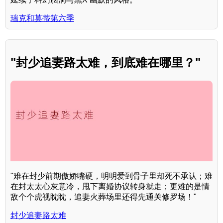
瑞克和莫蒂第六季
"封少追妻路太难，到底难在哪里？"
"难在封少前期傲娇嘴硬，明明爱到骨子里却死不承认；难
在封太太心灰意冷，甩下离婚协议转身就走；更难的是情
敌个个虎视眈眈，追妻火葬场里还得先通关修罗场！"
封少追妻路太难