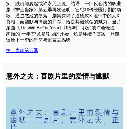
实：跌倒与爬起或许永无止境。结语：一部反套路的职业
剧《护士当家》第五季再次证明，它绝非传统医疗剧的颂
歌。通过杰姬的堕落，剧集探讨了道德灰X 地带中的人X
真相，而幽默与痛感的并存，恰是其最致命的魅力。当片
尾曲《ThisWillBeOurYear》响起时，我们或许会恍惚：
杰姬的“一年”究竟是轮回的开始，还是终结？答案，只能
留给下一季的针筒与谎言去揭晓。
护士当家第五季
意外之夫：喜剧片里的爱情与幽默