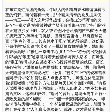
在东京霓虹深渊的角落，牛郎店的金粉与香水味编织着欲
望的幻梦。而倘若有一天，那个画风清奇的秃头披风侠
——埼玉——误入这片浮华战场，会擦出怎样离谱的火
花？“一拳劝退”的业绩神话当埼玉顶着那张“超市特价脸”坐
在天鹅绒沙发上时，客人或许会因他呆滞的眼神和“今天也
打折鸡蛋”的碎碎念而沉默。没有甜言蜜语，只有直球发
言：“你点的酒……其实兑水了吧？”但诡异的是，这份毫
不做作的“反套路”竟吸引了一批厌倦虚饰的富婆，她们捧
着香槟高呼：“被他一拳击中心脏！”“帝王”称号的另类解读
牛郎界的“帝王”通常意味着天价酒单与撩人话术，而埼玉
的“帝王”称号却来自某次不小心捏碎整面墙的威压。店长
痛心疾首：“维修费从你提成扣！”他却挠头：“啊，那我明
天去隔壁怪兽灾害现场打工还债。”粉X 产业中的硬核哲学
当同行们讨论“如何让客人点更多酒”时，埼玉在休息室捧
着漫画嘟囔：“变强的方法就是每天100个俯卧撑啊。”有客
人试图用金钱攻势让他陪聊，他却认真建议：“你不如把钱
捐给灾区，这样比较强。”荒诞的背后，是埼玉与牛郎行业
极致反差的黑X 幽默——一个能一拳轰碎陨石的男人，却
在讨债与房租中挣扎；一个本该贩卖温柔的行业，却因他
的存在变成了“人间真实体验馆”。或许，这才是琦玉牛郎