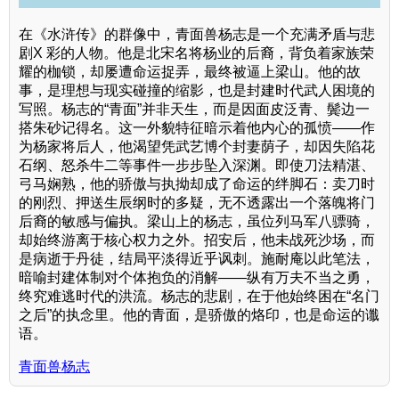
在《水浒传》的群像中，青面兽杨志是一个充满矛盾与悲
剧X 彩的人物。他是北宋名将杨业的后裔，背负着家族荣
耀的枷锁，却屡遭命运捉弄，最终被逼上梁山。他的故
事，是理想与现实碰撞的缩影，也是封建时代武人困境的
写照。杨志的“青面”并非天生，而是因面皮泛青、鬓边一
搭朱砂记得名。这一外貌特征暗示着他内心的孤愤——作
为杨家将后人，他渴望凭武艺博个封妻荫子，却因失陷花
石纲、怒杀牛二等事件一步步坠入深渊。即使刀法精湛、
弓马娴熟，他的骄傲与执拗却成了命运的绊脚石：卖刀时
的刚烈、押送生辰纲时的多疑，无不透露出一个落魄将门
后裔的敏感与偏执。梁山上的杨志，虽位列马军八骠骑，
却始终游离于核心权力之外。招安后，他未战死沙场，而
是病逝于丹徒，结局平淡得近乎讽刺。施耐庵以此笔法，
暗喻封建体制对个体抱负的消解——纵有万夫不当之勇，
终究难逃时代的洪流。杨志的悲剧，在于他始终困在“名门
之后”的执念里。他的青面，是骄傲的烙印，也是命运的谶
语。
青面兽杨志