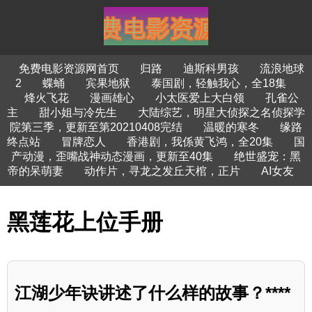
免费电影资源网首页
归路
迪斯科男孩
流浪地球
2
蝶蛹
宾果地狱
泰国剧，轻触我心，全18集
烽火飞花
漫画雄心
小太医爱上大白领
孔雀公
主
甜小姐与冷先生
大陆综艺，明星大侦探之名侦探学
院第三季，更新至第20210408完结
温暖的寒冬
缘路
终点站
冒牌恋人
香港剧，我係黄飞鸿，全20集
国
产动漫，歪嘴战神动态漫画，更新至40集
绝世盛宠：黑
帝的呆萌妻
动作片，寻龙之发丘天棺，正片
AI女友
黑莲花上位手册
江湖少年诀讲述了什么样的故事？****