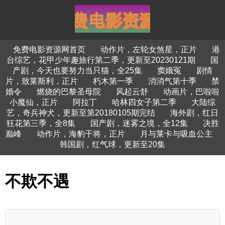
免费电影资源网首页
动作片，左轮女煞星，正片
港
台综艺，花甲少年趣旅行第二季，更新至20230121期
国
产剧，今天也要努力当只猫，全25集
窦娥冤
剧情
片，致莱斯利，正片
朽木第一季
消消气第十季
禁
婚令
燃烧的巴黎圣母院
风起云舒
动画片，巴啦啦
小魔仙，正片
阿拉丁
哈林四女子第二季
大陆综
艺，奇兵神犬，更新至第20180105期完结
海外剧，红日
狂花第三季，全8集
国产剧，迷雾之境，全12集
决胜
巅峰
动作片，海豹干将，正片
月与莱卡与吸血公主
韩国剧，红气球，更新至20集
不欺不遇