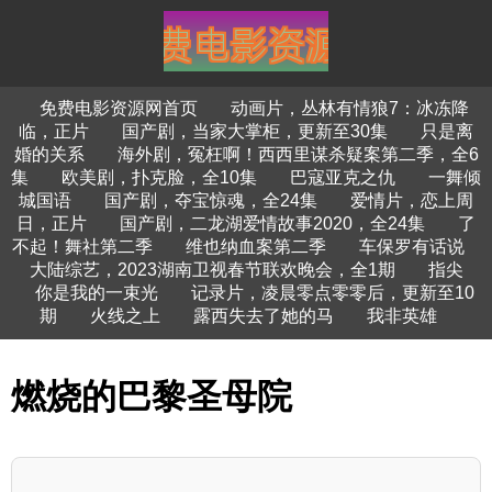
免费电影资源网首页
动画片，丛林有情狼7：冰冻降
临，正片
国产剧，当家大掌柜，更新至30集
只是离
婚的关系
海外剧，冤枉啊！西西里谋杀疑案第二季，全6
集
欧美剧，扑克脸，全10集
巴寇亚克之仇
一舞倾
城国语
国产剧，夺宝惊魂，全24集
爱情片，恋上周
日，正片
国产剧，二龙湖爱情故事2020，全24集
了
不起！舞社第二季
维也纳血案第二季
车保罗有话说
大陆综艺，2023湖南卫视春节联欢晚会，全1期
指尖
你是我的一束光
记录片，凌晨零点零零后，更新至10
期
火线之上
露西失去了她的马
我非英雄
燃烧的巴黎圣母院