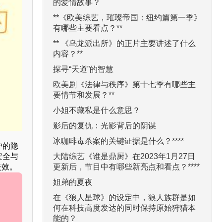
的爱情故事？
**《欧美综艺，璀璨帝国：纽约篇第一季》
有哪些主要看点？**
** 《乌龙派出所》的正片主要讲述了什么
内容？**
探寻“天道”的智慧
欧美剧《法律与秩序》第十七季有哪些主
要情节和发展？**
小姐不藏私是什么意思？
影后的复仇：光影背后的阴谋
冰咖啡毒杀案的关键证据是什么？****
户的隐
大陆综艺《谁是鼎厨》在2023年1月27日
安全与
更新后，节目中有哪些新亮点和看点？****
失效。
姐弟的夏夜
在《狼人星球》的设定中，狼人族群是如
何在科技高度发达的同时保持原始狩猎本
能的？