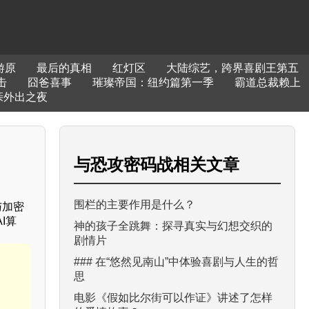
游原
最后的真相
红灯区
大陆综艺，跨界喜剧王第五
击
囧爸喜事
璀璨帝国：纽约篇第一季
霸道总裁赖上
亲外出之夜
与
恐攻密码战
相关文章
围栏的主要作用是什么？
与加密
I算
神的孩子全跳舞：探寻真实与幻想交织的
剧情片
### 在“悠然见南山”中体验喜剧与人生的哲
思
电影《假如比尔街可以作证》讲述了怎样