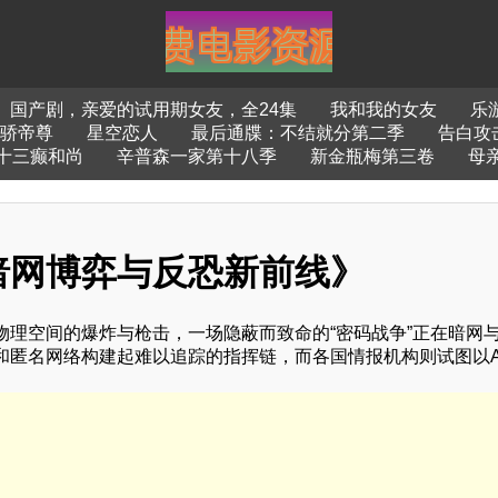
国产剧，亲爱的试用期女友，全24集
我和我的女友
乐
骄帝尊
星空恋人
最后通牒：不结就分第二季
告白攻
十三癫和尚
辛普森一家第十八季
新金瓶梅第三卷
母
暗网博弈与反恐新前线》
理空间的爆炸与枪击，一场隐蔽而致命的“密码战争”正在暗网
和匿名网络构建起难以追踪的指挥链，而各国情报机构则试图以A