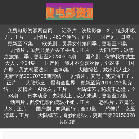
免费电影资源网首页
记录片，洗脑影像：X 、镜头和权
力，正片
剧情片，461个便当，正片
国产剧，归鸿，
更新至27集
欧美剧，灵异女仆第四季，更新至10集
剧情片，虽然只是弄丢了手机，正片
大陆综艺，冰雪
之旅第二季，更新至20230314期
国产剧，保护我方城主
大人，全24集
国产剧，我才不会喜欢你，全24集
国
产剧，我的恋爱法则，全46集
大陆综艺，减出我人生2，
更新至第20170706期完结
剧情片，麦兜，菠萝油王子，
正片
大陆综艺，慢游全世界，更新至第20191225期完
结
爱情片，AI女友，正片
大陆综艺，秘境不思溢，全
58期
日本动漫，夫妇以上，恋人未满，更新至12集
动画片，酷爱电影的庞波小姐，正片
恐怖片，养鬼吃
人3，正片
国产剧，向风而行，全39集
恐怖片，女巫
清算，正片
大陆综艺，奇妙的朋友，更新至第20150328
期完结