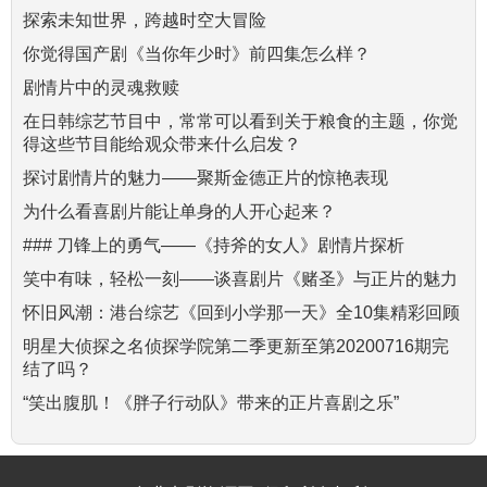
探索未知世界，跨越时空大冒险
你觉得国产剧《当你年少时》前四集怎么样？
剧情片中的灵魂救赎
在日韩综艺节目中，常常可以看到关于粮食的主题，你觉
得这些节目能给观众带来什么启发？
探讨剧情片的魅力——聚斯金德正片的惊艳表现
为什么看喜剧片能让单身的人开心起来？
### 刀锋上的勇气——《持斧的女人》剧情片探析
笑中有味，轻松一刻——谈喜剧片《赌圣》与正片的魅力
怀旧风潮：港台综艺《回到小学那一天》全10集精彩回顾
明星大侦探之名侦探学院第二季更新至第20200716期完
结了吗？
“笑出腹肌！《胖子行动队》带来的正片喜剧之乐”