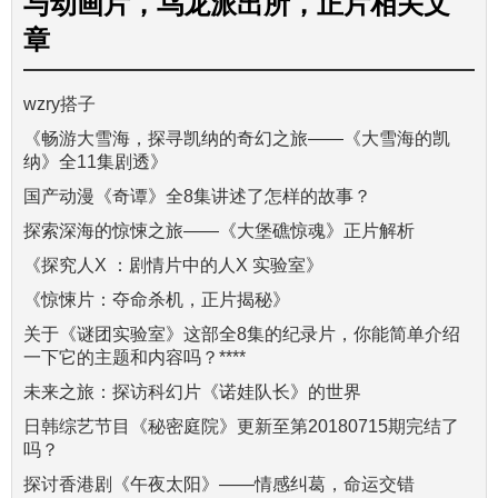
与
动画片，乌龙派出所，正片
相关文
章
wzry搭子
《畅游大雪海，探寻凯纳的奇幻之旅——《大雪海的凯
纳》全11集剧透》
国产动漫《奇谭》全8集讲述了怎样的故事？
探索深海的惊悚之旅——《大堡礁惊魂》正片解析
《探究人X ：剧情片中的人X 实验室》
《惊悚片：夺命杀机，正片揭秘》
关于《谜团实验室》这部全8集的纪录片，你能简单介绍
一下它的主题和内容吗？****
未来之旅：探访科幻片《诺娃队长》的世界
日韩综艺节目《秘密庭院》更新至第20180715期完结了
吗？
探讨香港剧《午夜太阳》——情感纠葛，命运交错