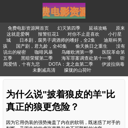
免费电影资源网首页
幻灭第四季
延禧攻略
原来
这就是爱啊
辣警狂花1
对你不止是喜欢
小行星
城
日本剧，腐男子调酒师的嗜好，全2集
迪斯科男
孩
国产剧，君九龄，全40集
偷天换日之重生
没有
说出的秘密
咖啡风暴
鸟瞰欧洲第一季
医院革命第
五季
黑暗荣耀第二季
海军罪案调查处第十一季
听
闻爱情，十有九悲
DOTA：龙之血第二季
伊波拉病毒
未删减高清
朦胧的山荷叶
为什么说"披着狼皮的羊"比
真正的狼更危险？
因为它用伪装的强势掩盖了内在的软弱，既迷惑了对手的