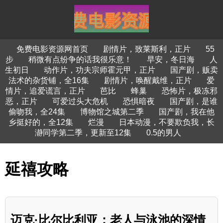
免费电影资源网首页
剧情片，致莱斯利，正片
55
步
稍微有点纷争的话我很乐意！
早安，冬日海
人
生初日
动作片，功夫宗师霍元甲，正片
国产剧，贩卖
法术的杂货铺，全16集
剧情片，唤醒戴维，正片
爱
情片，追爱谎言，正片
芭比
蜂巢
恐怖片，极冻邪
恶，正片
可爱过头大危机
恐惧暗夜
国产剧，是谁
偷吻我，全24集
博物馆之城第二季
国产剧，我在他
乡挺好的，全12集
烂漫
日本动漫，不要欺负我，长
瀞同学第二季，更新至12集
0.5的男人
延禧攻略
迈克·比尔比利亚：老人与泳池的深情