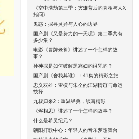
《空中浩劫第三季：灾难背后的真相与人X
拷问》
鬼惑：探寻灵异与人心的边界
国产剧《又是努力的一天呢》第二季共有
多少集？
电影《冒牌老爸》讲述了一个怎样的故
事？
孙神探是如何破解黑寡妇的诅咒的？
国产剧《舍我其谁》：41集的精彩之旅
忠义双雄：雷横与朱仝的江湖情谊与命运
抉择
九叔归来2：重温经典，续写精彩
《烬相思》讲述了一个怎样的故事？
什么是希灵纪元？
朝阳打歌中心：年轻人的音乐梦想舞台