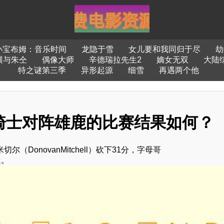
小宝布姆：音乐时间
龙隐于雪
女儿要和我同归于尽
劫
横与朱仝
偶像大师
辛德瑞拉先生2
嫡女无双
大陆
特之谜第三季
异形起源
细雪
再遇两个他
规赛骑士对阵雄鹿的比赛结果如何？
（DonovanMitchell）砍下31分，字母哥
迷。