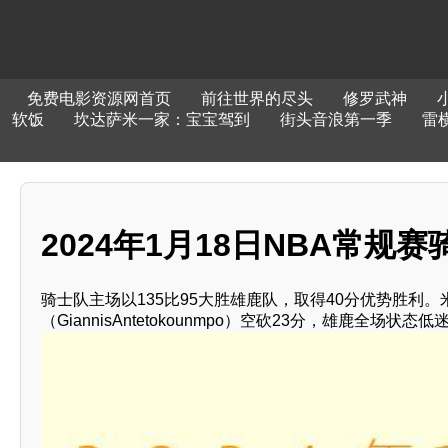
免费电影资源网首页
前往世界的尽头
修罗武神
软饭
坎达萨米一家：宝宝驾到
街头音浪第一季
雷
2024年1月18日NBA常
骑士队主场以135比95大胜雄鹿队，取得40分优势胜利。米切尔
（GiannisAntetokounmpo）空砍23分，雄鹿全场状态低