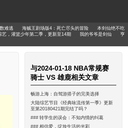
数难逃
海贼王剧场版4：死亡尽头的冒险
本剑仙绝不吃
综艺，灌篮少年第二季，更新至14期
我的爷爷是剑仙
亨
与
2024-01-18 NBA常规赛
骑士 VS 雄鹿
相关文章
畅游上海：自驾游搭子的完美选择
大陆综艺节目《经典咏流传第一季》更新
至第20180421期完结了吗？
### 转学生的误会：不知内情的纠葛
### 相信爱，绽放生活的光彩