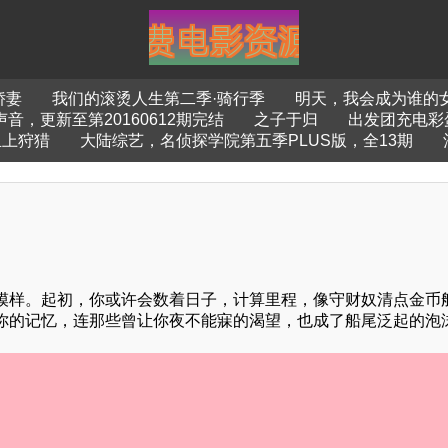
娇妻
我们的滚烫人生第二季·骑行季
明天，我会成为谁的
音，更新至第20160612期完结
之子于归
出发团充电彩
丘上狩猎
大陆综艺，名侦探学院第五季PLUS版，全13期
模样。起初，你或许会数着日子，计算里程，像守财奴清点金币
你的记忆，连那些曾让你夜不能寐的渴望，也成了船尾泛起的泡