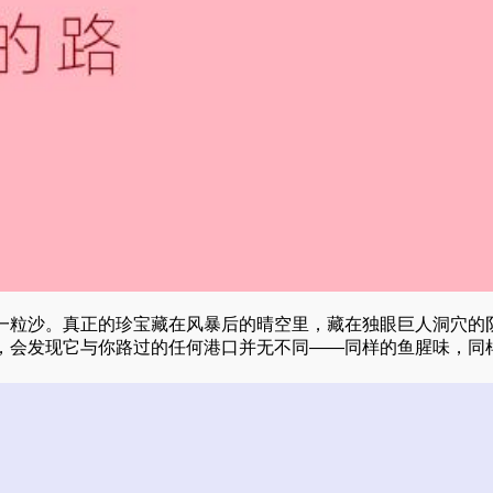
一粒沙。真正的珍宝藏在风暴后的晴空里，藏在独眼巨人洞穴的
，会发现它与你路过的任何港口并无不同——同样的鱼腥味，同