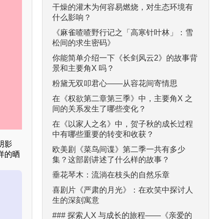
干燥的灌木为何容易燃烧，对生态环境有
什么影响？
《麻雀喳喳野行记之「高寒针叶林」：雪
松间的求生密码》
你能简单介绍一下《长剑风云2》的故事背
景和主要角X 吗？
粉黛无双叩君心——从容花间寄情思
在《权欲第二章第三季》中，主要角X 之
间的关系发生了哪些变化？
在《以家人之名》中，贺子秋的成长过程
中有哪些重要的转变和收获？
阴影
欧美剧《菜鸟间谍》第二季一共有多少
样的晒
集？这部剧讲述了什么样的故事？
垂花琴木：流淌在枝头的自然乐章
喜剧片《严肃的月光》：在欢笑中探讨人
生的深刻寓意
### 探索人X 与成长的旅程——《亲爱的