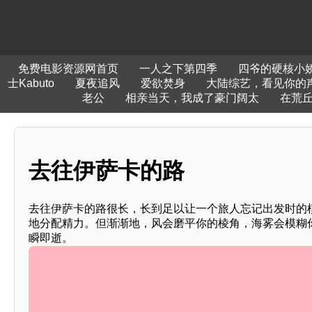
免费电影资源网首页
一人之下第四季
四爷的硬核小
士Kabuto
夏夜追风
爱欲焚身
大陆综艺，看见你的声
老公
相亲当天，我成了豪门阔太
在荒
去往伊萨卡的路
去往伊萨卡的路很长，长到足以让一个旅人忘记出发时的
地分配精力。但渐渐地，风会磨平你的棱角，海雾会模糊
瞬即逝。