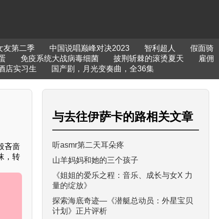
女友第二季
中国说唱巅峰对决2023
智利超人
假面骑
蛋
免疫系统大战病毒细菌
披荆斩棘的滚烫夏天
雇佣
酒店实习生
国产剧，月光变奏曲，全36集
与
去往伊萨卡的路
相关文章
听asmr第二天耳朵疼
般吝啬
沫，转
山羊妈妈和她的三个孩子
《姐姐的爱乐之程：音乐、成长与女X 力
量的绽放》
探索海底奇迹—《潜艇总动员：外星宝贝
计划》正片评析