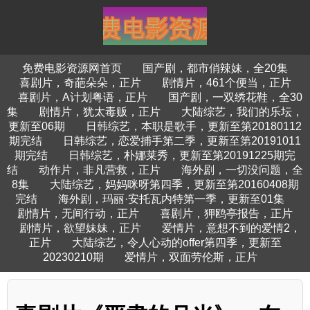
免费电影资源网首页
国产剧，都市俏辣妹，全20集
喜剧片，奇葩朵朵，正片
剧情片，461个便当，正片
喜剧片，A计划粤语，正片
国产剧，一双绣花鞋，全30
集
剧情片，犹太毒贩，正片
大陆综艺，我们的乐坛，
更新至06期
日韩综艺，本职是歌手，更新至第20180112
期完结
日韩综艺，恋爱捕手第二季，更新至第20191011
期完结
日韩综艺，朴娜莱秀，更新至第20191225期完
结
动作片，非凡营救，正片
海外剧，一切没问题，全
8集
大陆综艺，妈妈咪呀第四季，更新至第20160408期
完结
海外剧，玛丽·安托瓦内特第一季，更新至01集
剧情片，无间行动，正片
喜剧片，狎鸥亭报告，正片
剧情片，欲望妹妹，正片
爱情片，意想不到的爱情2，
正片
大陆综艺，令人心动的offer第四季，更新至
20230210期
爱情片，双面劳伦斯，正片