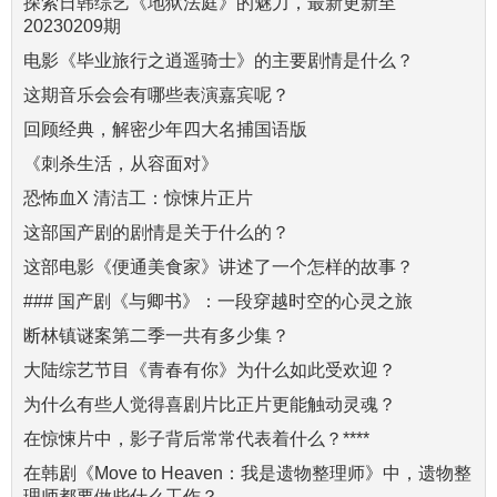
探索日韩综艺《地狱法庭》的魅力，最新更新至
20230209期
电影《毕业旅行之逍遥骑士》的主要剧情是什么？
这期音乐会会有哪些表演嘉宾呢？
回顾经典，解密少年四大名捕国语版
《刺杀生活，从容面对》
恐怖血X 清洁工：惊悚片正片
这部国产剧的剧情是关于什么的？
这部电影《便通美食家》讲述了一个怎样的故事？
### 国产剧《与卿书》：一段穿越时空的心灵之旅
断林镇谜案第二季一共有多少集？
大陆综艺节目《青春有你》为什么如此受欢迎？
为什么有些人觉得喜剧片比正片更能触动灵魂？
在惊悚片中，影子背后常常代表着什么？****
在韩剧《Move to Heaven：我是遗物整理师》中，遗物整
理师都要做些什么工作？