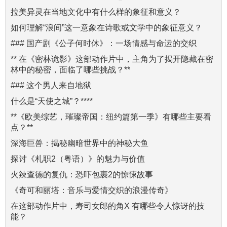
拉美异灵在当地文化中有什么样的象征和意义？
如何理解“浪间”这一意象在诗歌或文学中的象征意义？
### 国产剧《公子何时休》：一场情感与命运的交织
** 在《密林诡影》这部动作片中，主角为了揭开隐藏在密
林中的秘密，面临了哪些挑战？**
### 这个男人来自地狱
什么是“天使之城”？****
**《欧美综艺，璀璨帝国：纽约篇第一季》有哪些主要看
点？**
深海巨兽：揭秘幽暗世界中的神秘大鱼
探讨《札职2（粤语）》的魅力与价值
火辣查德的复仇：恐吓包裹2的惊悚故事
《奇可和丽塔：音乐与爱情交织的浪漫传奇》
在这部动作片中，寿司女郎的角X 有哪些令人惊讶的技
能？