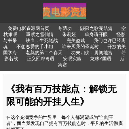
免费电影资源网首页
冬荫功
鼹鼠之歌完结篇
空
枕难眠
重紫之雪仙情
朱莉娅
单身请开眼
怪胎
与书呆
铁血：生死隧战
完美盗贼
我们也许已经离
魂
不想恋爱的千小姐
谁来买我的圣诞树
开放的美
国学府
老莫的第二个春天
功夫四侠：勇闯地宫
若
影若线
正义回廊粤语
安眠实验
龙珠Z国语
斯
宾塞
《我有百万技能点：解锁无
限可能的开挂人生》
在这个充满竞争的世界里，每个人都渴望成为“全能王
者”，而当我发现自己拥有百万技能点时，平凡的生活彻底