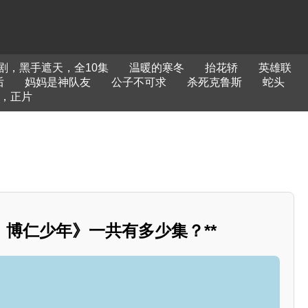
剧，黑手遮天，全10集
温暖的寒冬
抬花轿
英雄联
后
妈妈是神队友
公子不可求
杀死克鲁斯
蛇头
，正片
博仁少年》一共有多少集？**