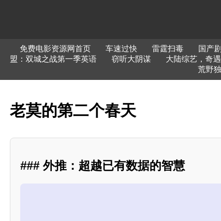
免费电影资源网首页
车速过快
雷霆扫毒
国产剧
盟：双城之战第一季英语
窃听大阴谋
大陆综艺，奇遇人
荒野
老莫的第二个春天
### 外推：超越已有数据的智慧