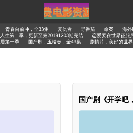
，青春向前冲，全33集
复仇者
野番茄
命案
海外
生第二季，更新至第20191203期完结
恋爱要在世界征服
独居第一季
国产剧，玉楼春，全43集
剧情片，美好的世界
国产剧《开学吧，