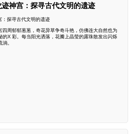
花之龙迹神宫：探寻古代文明的遗迹
神宫四周郁郁葱葱，奇花异草争奇斗艳，仿佛连大自然也为
秘的X 彩。每当阳光洒落，花瓣上晶莹的露珠散发出闪烁
流淌。