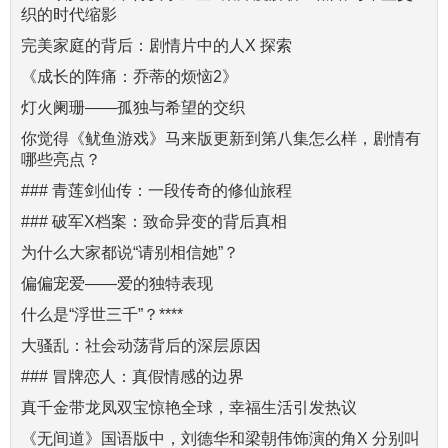
织的时代缩影
完美家庭的背后：剧情片中的人X 探索
《成长的阵痛：乔蒂的烦恼2》
灯火阑珊——孤独与希望的交织
你觉得《鱿鱼游戏》马来版更新到第八集怎么样，剧情有
哪些亮点？
### 青莲剑仙传：一段传奇的修仙旅程
### 破军X档案：致命异变的背后真相
为什么大家都说“请别相信她”？
偏偏宠爱——爱的独特表现
什么是“浮世三千”？****
大骚乱：社会动荡背后的深层原因
### 冒牌恋人：真假情感的边界
真千金带龙凤双宝惊艳全球，幸福生活引发热议
《无间道》国语版中，刘德华和梁朝伟饰演的角X 分别叫