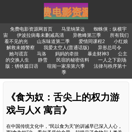
免费电影资源网首页
马里纳莱达
蜘蛛侠：纵横宇
宙
伊波拉病毒未删减高清
异教峰第三季
所有我们
看不见的光
山东味道第二季
爱情同课程2
小红娘
解救未婚警察
我爱太空人(普通话版)
异形总司令
她与谎言
马洛
妈妈的牵挂
暴走财神3
公主
的交换人生
静雪
民宿的秘密佐料
一人之下剧场
版：锈铁篇日语
喧闹一家亲第六季
法律与秩序第十
季
《食为奴：舌尖上的权力游
戏与人X 寓言》
在中国传统文化中，“民以食为天”的训诫早已深入人心，