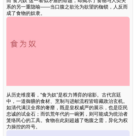
而“食为奴”这一看似矛盾的命题，却揭示了食物与人类关
系的另一重隐喻——当口腹之欲沦为欲望的枷锁，人反而
成了食物的奴隶。
从历史维度看，“食为奴”是权力博弈的缩影。古代宫廷
中，一道御膳的食材、烹制与进献流程皆暗藏政治玄机。
如清代满汉全席的奢靡，既是皇权威严的展示，也是臣民
忠诚的试金石；而饥荒年代的一碗粥，则可能成为统治者
笼络民心的工具。食物在此刻超越了饱腹之需，异化为权
力操控的符号。