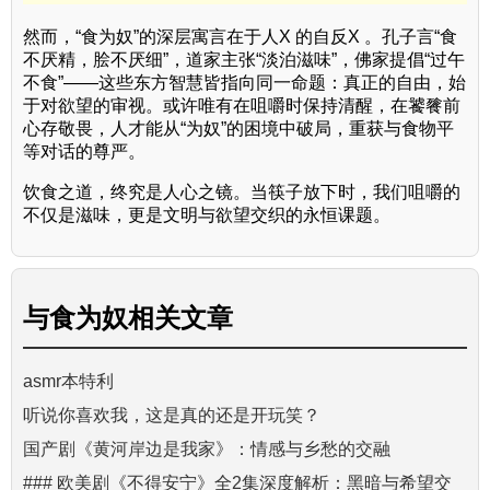
然而，“食为奴”的深层寓言在于人X 的自反X 。孔子言“食
不厌精，脍不厌细”，道家主张“淡泊滋味”，佛家提倡“过午
不食”——这些东方智慧皆指向同一命题：真正的自由，始
于对欲望的审视。或许唯有在咀嚼时保持清醒，在饕餮前
心存敬畏，人才能从“为奴”的困境中破局，重获与食物平
等对话的尊严。
饮食之道，终究是人心之镜。当筷子放下时，我们咀嚼的
不仅是滋味，更是文明与欲望交织的永恒课题。
与
食为奴
相关文章
asmr本特利
听说你喜欢我，这是真的还是开玩笑？
国产剧《黄河岸边是我家》：情感与乡愁的交融
### 欧美剧《不得安宁》全2集深度解析：黑暗与希望交