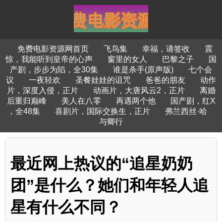
免费电影资源网首页
飞鸟集
幸福，请签收
震
惊，我能听到皇帝的心声
窗里的女人
巴黎之子
国
产剧，步步为陷，全30集
谁是杀手(原声版)
七个会
议
一夜轻欢
圣餐娃娃的诅咒
爸爸的朋友
动作
片，深度入侵，正片
动画片，大唐风云2，正片
离婚
后重归巅峰
美人在八零
再遇两个他
国产剧，红X
，全48集
喜剧片，国际交换生，正片
弗兰西丝·哈
与卿行
最近网上热议的“追星奶奶
团”是什么？她们和年轻人追
星有什么不同？