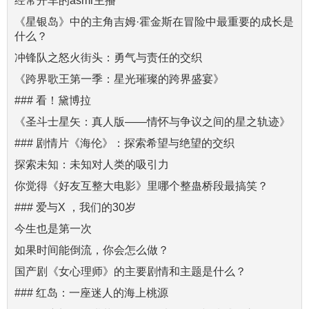
经常开车的asmr主播
《星银岛》中的主角吉姆·霍金斯在冒险中最重要的成长是
什么？
冲锋队之怒火街头：勇气与责任的交织
《跨界歌王第一季：星光璀璨的跨界盛宴》
### 看！黛博拉
《圣斗士星矢：真人版——情怀与争议之间的星之轨迹》
### 剧情片《海伦》：探索希望与绝望的交织
探索未知：未知对人类的吸引力
你觉得《好友互整大电影》里哪个整蛊桥段最搞笑？
### 爱与X ，我们的30岁
今生也是第一次
如果时间能倒流，你会怎么做？
国产剧《女心理师》的主要剧情和主题是什么？
### 红岛：一座迷人的海上桃源