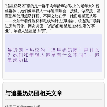
“追星奶奶团”指的是一群平均年龄60岁以上的老年女X 粉
丝群体，她们像年轻人一样追演唱会、接机、做应援，甚
至熟练使用超话打榜。不同之处在于，她们追星更从容
——比如带着保温杯和毛线钩针去演唱会，或边跳广场舞
边安利偶像。网友调侃：“奶奶们追星是退休生活的‘事
业’，年轻人追星是‘加班’。”
与
追星奶奶团
相关文章