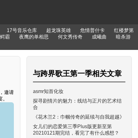
17号音乐仓库
超龙珠英雄
危情普什卡
红楼梦第
鳄霸
夜鹰的单相思
何文秀传奇
成曦曲
暗杀游
与
跨界歌王第一季
相关文章
asmr知首化妆
，邀请
宴。
探寻剧情片的魅力：线结与正片的艺术结
合
《花木兰2：巾帼传奇的延续与自我超越》
女儿们的恋爱第三季Plus版更新至第
20210121期完结，看完了有什么感想？