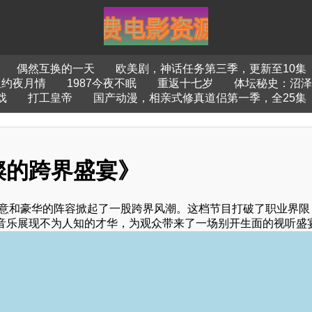
偶然互换的一天
欧美剧，神话任务第三季，更新至10集
纽约夜月情
1987今夜不眠
重返十七岁
体坛秘史：沼泽
戏
打工皇帝
国产动漫，相亲式修真道侣第一季，全25集
璨的跨界盛宴》
创意和豪华的阵容掀起了一股跨界风潮。这档节目打破了职业界限
音乐展现不为人知的才华，为观众带来了一场别开生面的视听盛