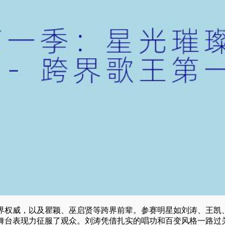
界权威，以及瞿颖、巫启贤等跨界前辈。参赛明星如刘涛、王凯
舞台表现力征服了观众。刘涛凭借扎实的唱功和百变风格一路过