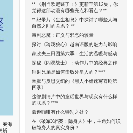
** 《别当欧尼酱了！》更新至第12集，你
觉得这部动漫有哪些亮点和看点？**
** 纪录片《生生相息》中探讨了哪些人与
自然之间的关系？ **
审判恶魔：正义与邪恶的较量
探讨《玲珑狼心》越南语版的魅力与影响
家政夫三田园第六季：生活的温暖与感动
探秘《闪灵战士》：动作片中的经典之作
镭射兄弟是如何击败外星人的？****
幽默与反思交织的《黑人小姐速写喜剧第
四季》
这部剧情片中的童话世界与现实有什么样
的联系？****
豪遊咖啡有什么特别之处？
在《破军X档案：隐身人》中，主角如何识
、秦海
破隐身人的真实身份？
关斩