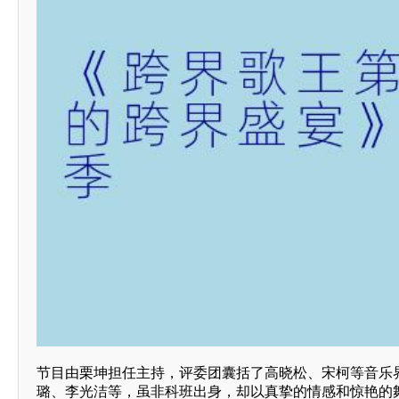
节目由栗坤担任主持，评委团囊括了高晓松、宋柯等音乐
璐、李光洁等，虽非科班出身，却以真挚的情感和惊艳的