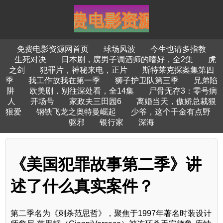
免费电影资源网首页
球场风波
今生也请多指教
生死对决
日本剧，腐男子调酒师的嗜好，全2集
虎
之剑
犯罪片，神秘来电，正片
斯特莱克探案集第四
季
我工作故我在第一季
狮子护卫队第三季
兄弟陷
阱
欧美剧，别往深处看，全14集
尸骨无存3：零号病
人
开场号
家政夫三田园6
离婚当天，傲娇总裁狠
狠爱
钢铁飞龙之奥特曼崛起
少爷，这个千金有点野
驱邪
银行家
深海
《美国犯罪故事第二季》讲
述了什么真实案件？
第二季名为《刺杀范思哲》，聚焦于1997年著名时装设计