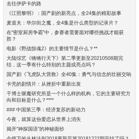
去往伊萨卡的路
《江照黎明》：国产剧的新亮点，全24集的精彩故事
麦道夫：华尔街之魔，全4集是什么类型的记录片？
在“密室厨房争霸”中，参赛者需要面对哪些挑战才能获
胜？
电影《野战惊魂2》的主要情节是什么？**
大陆综艺《锵锵行天下》第二季更新至20210508期完
结，这一季有什么特别的主题或亮点吗？
国产剧《飞虎队大营救》全40集：勇气与信念的壮丽交响
卡壳的剧情片：从挫折中重新出发
千博士驱魔研究所是一个什么样的机构，它的主要研究方
向和目标是什么？****
### 中国第三季：经济复苏的新动力
今夜，就算这份爱恋从世界上消失
揭开“神探国语”的神秘面纱
金炳万的丛林法则2018更新至第20181222期完结了吗？