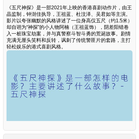
《五尺神探》是一部2021年上映的香港喜剧动作片，由王
晶监制，钟澍佳执导，王祖蓝、杜汶泽、吴君如等主演。
影片以夸张幽默的风格讲述了一位身高仅五尺（约1.5米）
却自诩为“神探”的小人物阿楠（王祖蓝饰），阴差阳错卷
入一桩珠宝劫案，并与真警察斗智斗勇的荒诞故事。剧情
充满无厘头笑料和反转，讽刺了传统警匪片的套路，主打
轻松娱乐的港式喜剧风格。