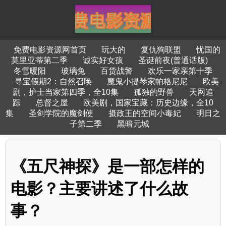
免费电影资源网首页
玩大的
复仇狗联盟
忧国的
莫里亚蒂第二季
诚实好女孩
圣诞前夜(普通话版)
冬雪暖阳
玻璃兔
百货战警
欢乐一家亲第十季
寻宝假期2：自然召唤
魔鬼小提琴家帕格尼尼
欧美
剧，护士当家第四季，全10集
孤独的野兽
天网追
踪
总督之屋
欧美剧，国家宝藏：历史边缘，全10
集
圣剑学院的魔剑使
摄政王的空间小毒妃
明日之
子第二季
黑暗元城
《五尺神探》是一部怎样的
电影？主要讲述了什么故
事？