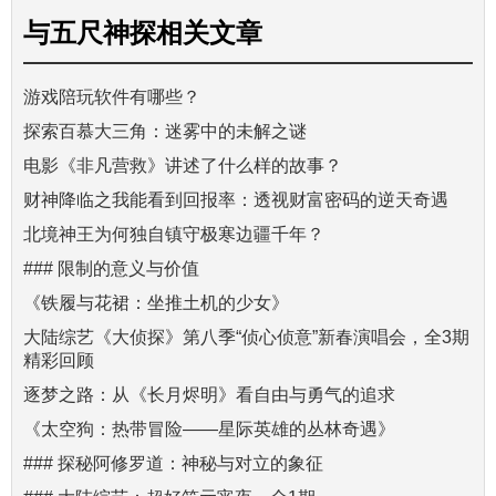
与
五尺神探
相关文章
游戏陪玩软件有哪些？
探索百慕大三角：迷雾中的未解之谜
电影《非凡营救》讲述了什么样的故事？
财神降临之我能看到回报率：透视财富密码的逆天奇遇
北境神王为何独自镇守极寒边疆千年？
### 限制的意义与价值
《铁履与花裙：坐推土机的少女》
大陆综艺《大侦探》第八季“侦心侦意”新春演唱会，全3期
精彩回顾
逐梦之路：从《长月烬明》看自由与勇气的追求
《太空狗：热带冒险——星际英雄的丛林奇遇》
### 探秘阿修罗道：神秘与对立的象征