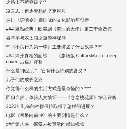
之路上不断突破？**
凌云志：追逐梦想的坚定脚步
探讨《陈情令》泰国版的文化影响与创新
### 重温经典：欧美剧《查理的天使》第二季全25集
喜羊羊与灰太狼之遨游神秘洋
** 《不良行为第一季》主要讲述了什么故事？**
### 揭开真相的面纱——《剧场版 Collar×Malice -deep
cover- 后篇》评析
什么是“纸之月”，它有什么特别的含义？
儿子们的成长之路
你觉得什么样的生活方式是最奇怪的？****
回归自然，体验人文情怀——《念念桃花源》综艺评析
2023年孔雀的种群保护取得了怎样的进展？
电影《呆呆向前冲》的主要剧情是什么？
### 第八感：探索未被察觉的感知领域