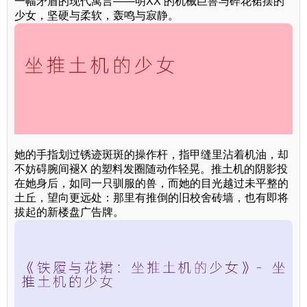
一幅矛盾的现代寓言——明XX 的机械巨兽与碎花裙摆的
少女，坚硬与柔软，轰鸣与寂静。
她的手指划过锈迹斑斑的操作杆，指甲缝里沾着机油，却
不妨碍腕间褪X 的塑料发圈随动作轻晃。推土机的阴影投
在她身后，如同一只驯服的兽，而她的目光越过未平整的
土丘，望向更远处：那里有推倒的旧校舍砖墙，也有即将
拔起的新楼盘广告牌。