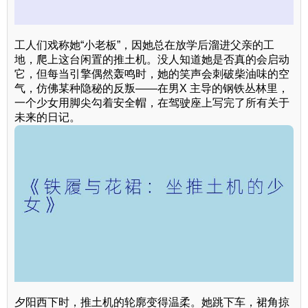
工人们戏称她“小老板”，因她总在放学后溜进父亲的工
地，爬上这台闲置的推土机。没人知道她是否真的会启动
它，但每当引擎偶然轰鸣时，她的笑声会刺破柴油味的空
气，仿佛某种隐秘的反叛——在男X 主导的钢铁丛林里，
一个少女用脚尖勾着安全帽，在驾驶座上写完了所有关于
未来的日记。
夕阳西下时，推土机的轮廓变得温柔。她跳下车，裙角掠