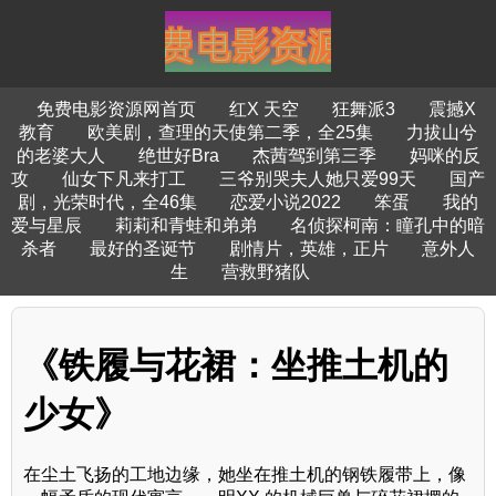
免费电影资源网首页
红X 天空
狂舞派3
震撼X
教育
欧美剧，查理的天使第二季，全25集
力拔山兮
的老婆大人
绝世好Bra
杰茜驾到第三季
妈咪的反
攻
仙女下凡来打工
三爷别哭夫人她只爱99天
国产
剧，光荣时代，全46集
恋爱小说2022
笨蛋
我的
爱与星辰
莉莉和青蛙和弟弟
名侦探柯南：瞳孔中的暗
杀者
最好的圣诞节
剧情片，英雄，正片
意外人
生
营救野猪队
《铁履与花裙：坐推土机的
少女》
在尘土飞扬的工地边缘，她坐在推土机的钢铁履带上，像