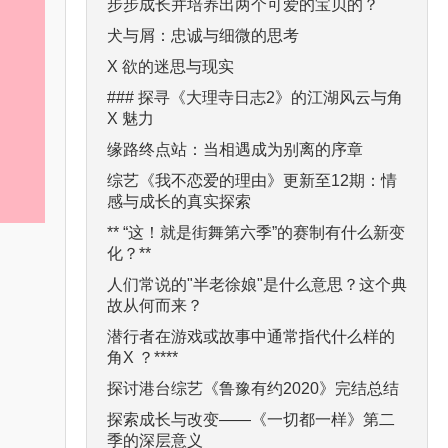
步步成长并培养出两个可爱的宝贝的？
犬与屑：忠诚与细微的思考
X 欲的迷思与现实
### 探寻《大理寺日志2》的江湖风云与角
X 魅力
缘路终点站：当相遇成为别离的序章
综艺《我不恋爱的理由》更新至12期：情
感与成长的真实探索
** “这！就是街舞第六季”的赛制有什么新变
化？**
人们常说的"半老徐娘"是什么意思？这个典
故从何而来？
潜行者在游戏或故事中通常指代什么样的
角X ？****
探讨港台综艺《鲁豫有约2020》完结总结
探索成长与改变——《一切都一样》第二
季的深层意义