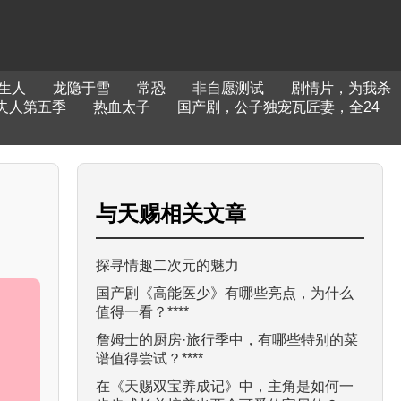
生人
龙隐于雪
常恐
非自愿测试
剧情片，为我杀
夫人第五季
热血太子
国产剧，公子独宠瓦匠妻，全24
与
天赐
相关文章
探寻情趣二次元的魅力
国产剧《高能医少》有哪些亮点，为什么
值得一看？****
詹姆士的厨房·旅行季中，有哪些特别的菜
谱值得尝试？****
在《天赐双宝养成记》中，主角是如何一