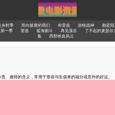
美乡村季
所向披靡的我们
布雷兹
游牧战神
都是陌
巫第一季
望道
鲨海困斗
再见溪谷
了不起的麦瑟尔
集
西部铁血风云
珍贵、难得的含义，常用于形容与生俱来的福分或意外的好运。