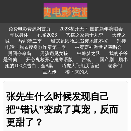
免费电影资源网首页
2023花开天下·国韵新年演唱会
寻找身体
孔雀2023
恶搞之家第十九季
天使之
城
异能第二季
甜宠龙凤胎,总裁爹地跑不掉
别接
电话：脱衣搜身欺诈案第一季
林宥嘉神游世界演唱会
勇闯夺命岛
男孩遇见女孩
中韩梦之队
我的爷爷
是剑仙
开心鬼救开心鬼粤语版
古镜
国产剧，顾小
姐的100次告白，全8集
巧虎大飞船历险记
老爹们
巨人传
楼下来的人
张先生什么时候发现自己
把“错认”变成了真宠，反而
更甜了？