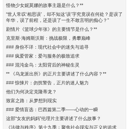
怪物少女妮莫娜的故事主题是什么？**
“世人常叹‘相思误’，却不知这‘误’字究竟误在何处？是误了
年华，误了前程，还是误了一生不敢言明的痴心？”
剧情片《篮球少年张》的主要情节是什么？**
克里斯·海姆斯沃斯：挑战极限，勇攀巅峰
### 身份不详：现代社会中的迷失与追寻
### 疯爱管家：爱与服务的极致追求
### 混沌金乌：太阳背后的神秘生灵
** 《乌龙派出所》的正片主要讲述了什么内容？**
### 惊悚片：勿扰警告，正片的迷人魅力
他们为何决定克隆蒂龙？
致富之路：从梦想到现实
### 爱情盲选：巴西篇第二季——心动的一瞬
这部“女友的妈妈”伦理片主要讲述了什么故事？
《法律与秩序》第十九季：聚焦社会现实与正义的追求