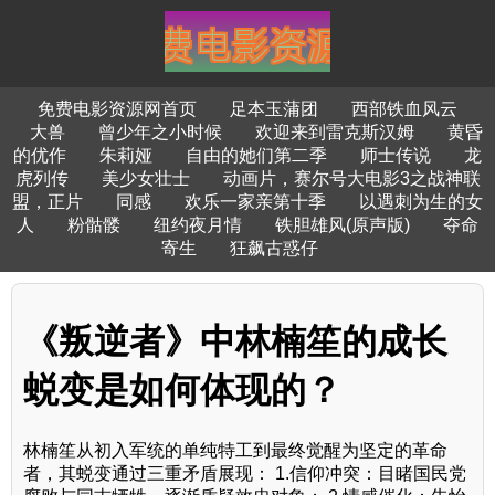
免费电影资源网首页
足本玉蒲团
西部铁血风云
大兽
曾少年之小时候
欢迎来到雷克斯汉姆
黄昏
的优作
朱莉娅
自由的她们第二季
师士传说
龙
虎列传
美少女壮士
动画片，赛尔号大电影3之战神联
盟，正片
同感
欢乐一家亲第十季
以遇刺为生的女
人
粉骷髅
纽约夜月情
铁胆雄风(原声版)
夺命
寄生
狂飙古惑仔
《叛逆者》中林楠笙的成长
蜕变是如何体现的？
林楠笙从初入军统的单纯特工到最终觉醒为坚定的革命
者，其蜕变通过三重矛盾展现： 1.信仰冲突：目睹国民党