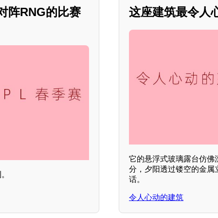
X对阵RNG的比赛
这座建筑最令人
它的悬浮式玻璃露台仿佛
分，夕阳透过镂空的金属
利。
话。
令人心动的建筑