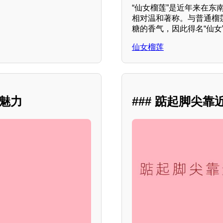
“仙女榴莲”是近年来在
相对温和著称。与普通榴
糖的香气，因此得名“仙
仙女榴莲
魅力
### 踮起脚尖靠