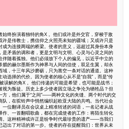
者始终扮演着独特的角X 。他们或许是外交官，穿梭于敌
或许是传教士，携信仰之火照亮未知的疆域；又或许只是
付成为连接两端的桥梁。使者的意义，远超过其身份本身
，是矛盾的调和者，更是文明与文明、心灵与心灵之间的
往伴随着孤独。他们必须放下个人的偏见，以近乎中立的
希腊的赫尔墨斯作为神界与人间的信使，双足生翼，却永
西域，十三年风沙磨砺，只为凿空一条对话的通道。这种
动选择的代价。因为使者的核心从不是“自我”，而是“传
易被误解的角X 。他们传递的可能是希望，也可能是战书；
被视为叛徒。历史上多少使者因立场之争沦为牺牲品？但
一方，他们属于“之间”——两种文化的夹缝、两个时代的交
商队，在驼铃声中悄然编织起欧亚大陆的共鸣。当代社会
。一位翻译员在会议桌上精准转述的词语，一名记者从战
译作、一首翻唱歌曲，都在完成使者的工作：将陌生转化
情。这种精神或许正是纷争时代最珍贵的遗产——当我们
已迈出了对话的第一步。使者的存在提醒我们：世界从未