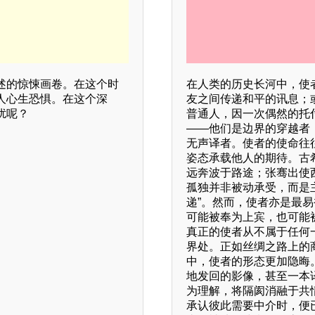
述的惊悚画卷。在这个时
在人类的历史长河中，使
人心生恐惧。在这个深
友之间传递和平的讯息；
扰呢？
普通人，因一次偶然的托
——他们是边界的穿越者
无声译者。使者的使命往
姿态承载他人的期待。古
远奔波于路途；张骞出使
孤独并非被动承受，而是主
递”。然而，使者亦是最
可能被奉为上宾，也可能
真正的使者从不属于任何
界处。正如丝绸之路上的
中，使者的形态更加隐晦
地发回的影像，甚至一本
为理解，将隔阂消融于共
承认彼此需要中介时，便