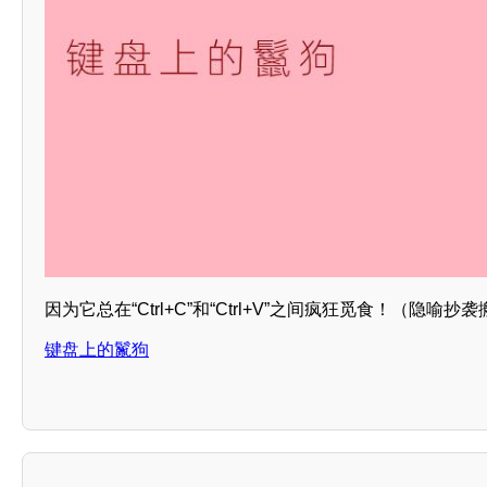
因为它总在“Ctrl+C”和“Ctrl+V”之间疯狂觅食！（隐喻
键盘上的鬣狗