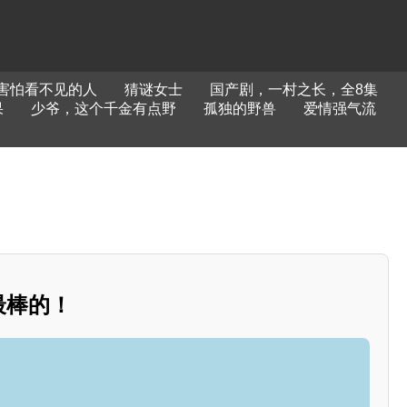
害怕看不见的人
猜谜女士
国产剧，一村之长，全8集
果
少爷，这个千金有点野
孤独的野兽
爱情强气流
最棒的！