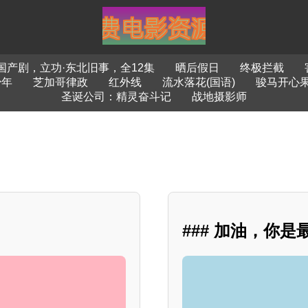
国产剧，立功·东北旧事，全12集
晒后假日
终极拦截
少年
芝加哥律政
红外线
流水落花(国语)
骏马开心
圣诞公司：精灵奋斗记
战地摄影师
### 加油，你是