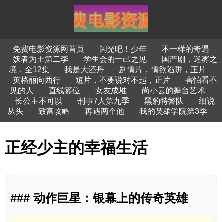
免费电影资源网首页
闪光吧！少年
不一样的奇遇
妖者为王第二季
学生会的一己之见
国产剧，迷雾之
境，全12集
我是大还丹
剧情片，情欲陷阱，正片
英格丽向西行
短片，不要说对不起，正片
害怕看不
见的人
直线篡位
女友成堆
尚小云的舞台艺术
长公主不可以
刑事7人第九季
黑豹特警队
细说
从头
致富攻略
再遇两个他
我的英雄学院第3季
正经少主的幸福生活
### 动作巨星：银幕上的传奇英雄