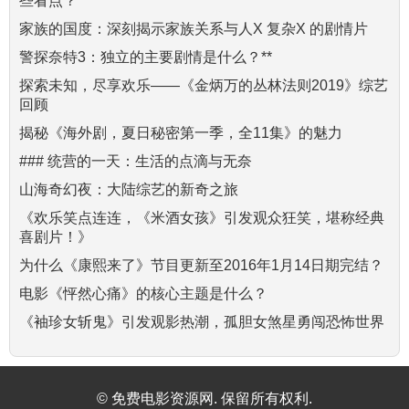
些看点？****
家族的国度：深刻揭示家族关系与人X 复杂X 的剧情片
警探奈特3：独立的主要剧情是什么？**
探索未知，尽享欢乐——《金炳万的丛林法则2019》综艺
回顾
揭秘《海外剧，夏日秘密第一季，全11集》的魅力
### 统营的一天：生活的点滴与无奈
山海奇幻夜：大陆综艺的新奇之旅
《欢乐笑点连连，《米酒女孩》引发观众狂笑，堪称经典
喜剧片！》
为什么《康熙来了》节目更新至2016年1月14日期完结？
电影《怦然心痛》的核心主题是什么？
《袖珍女斩鬼》引发观影热潮，孤胆女煞星勇闯恐怖世界
© 免费电影资源网. 保留所有权利.