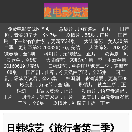
免费电影资源网首页
悬疑片，厄夜邂逅，正片
国产
剧，青春须早为，全47集
剧情片，55步，正片
国产
剧，下一站你的世界，更新至24集
大陆综艺，女人30 第
二季，更新至第20200826(下)期完结
大陆综艺，2023安
徽春晚，全1期
科幻片，无限密室，正片
欧美剧，风
云际会，全8集
大陆综艺，来吧冠军第一季，更新至第
20160619期完结
日韩综艺，单身即地狱第二季，更新至
08集
国产剧，仙尊，今天洗白了吗，全25集
国产
剧，霜落又识君，全25集
韩国剧，谈酒说爱，更新至08
集
欧美剧，万花筒，全9集
剧情片，铁血江桥，正
片
科幻片，山寨大黄蜂，正片
动画片，悟空奇遇记，
正片
剧情片，完美家庭，正片
欧美剧，白教堂血案第
三季，全6集
剧情片，神探伍士德，正片
日韩综艺《旅行者第二季》