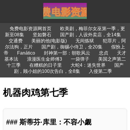
免费电影资源网首页
欧美剧，梅菲尔女巫第一季，更
新至08集
坚如磐石
国产剧，人设外卖店，全14集
交通费
美丽的他(电影版)
无间炼狱
犯罪片，阿
尔法狗，正片
国产剧，御赐小侍卫，全20集
假扮上
帝
Fanático
封神第一部：朝歌风云
忠贞
天才
基本法
浪漫医生金师傅3
一袋弹子
美国之声第二
十三季
在糟糕的日子里
大蛇4：迷失世界
国产
剧，顾小姐的100次告白，全8集
入侵第二季
机器肉鸡第七季
### 斯蒂芬·库里：不容小觑