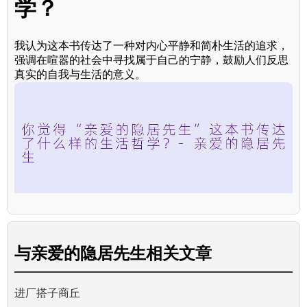
学？
我认为这本书传达了一种对内心平静和简朴生活的追求，
强调在喧嚣的社会中寻找属于自己的宁静，鼓励人们反思
真实的自我与生活的意义。
与
亲爱的隐居先生
相关文章
进厂搭子商丘