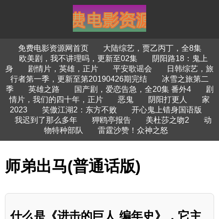
免费电影资源网首页
大陆综艺，贾乙丙丁，全8集
欧美剧，我不讲理吗，更新至02集
阴阳路18：鬼上
身
剧情片，英雄，正片
平安歌谣会
日韩综艺，旅
行者第一季，更新至第20190426期完结
冰雪之旅第二
季
英雄之路
国产剧，爱恋告急，全20集 番外4
剧
情片，我们的四十年，正片
恶鬼
阴阳打更人
家
2023
笑傲江湖2：东方不败
开心鬼上错身国语版
我迟到了那么多年
狎鸥亭报告
美杜莎之吻2
动
物特种部队
雷霆沙赞！众神之怒
师弟出马(普通话版)
什么是《进击的巨人 编年史》，它主