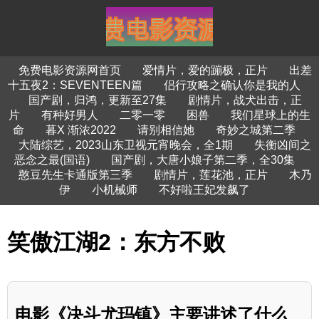
免费电影资源网首页
爱情片，爱的蹦极，正片
出差
十五夜2：SEVENTEEN篇
侣行攻略之确认你是我的人
国产剧，归鸿，更新至27集
剧情片，战犬出击，正
片
有种好男人
二零一零
困兽
我们星球上的生
命
暮X 渐浓2022
请别相信她
奇妙之城第二季
大陆综艺，2023山东卫视元宵晚会，全1期
失衡凶间之
恶念之最(国语)
国产剧，大唐小娘子第二季，全30集
憨豆先生卡通版第三季
剧情片，莲花池，正片
木乃
伊
小机械师
不好啦王妃发飙了
笑傲江湖2：东方不败
电影《决斗尤玛镇》主要讲述了什么