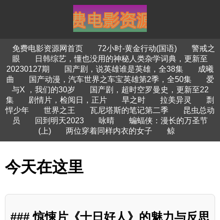
免费电影资源网首页
72小时-黄金行动(国语)
警戒之
眼
日韩综艺，懂也没用的神秘人类杂学词典，更新至
20230127期
国产剧，说英雄谁是英雄，全38集
成曦
曲
国产动漫，汽车世界之车宝英雄第2季，全50集
爱
与X ，我们的30岁
国产剧，超时空罗曼史，更新至22
集
剧情片，检阅日，正片
旱之时
拉美异灵
剽
悍少年
世界之王
瓦尼塔斯的笔记第二季
昆虫总动
员
回到明天2023
咏晴
蝙蝠侠：漫长的万圣节
(上)
两位穿着同样内衣的女子
鲸
今天在这里
### 惊悚片《十日好人》的魅力与反思