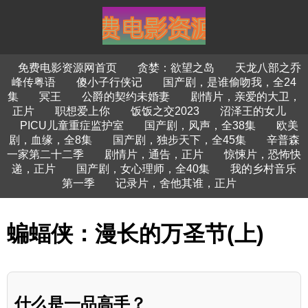
免费电影资源网首页
贪婪：欲望之岛
天龙八部之乔
峰传粤语
傻小子行侠记
国产剧，是谁偷吻我，全24
集
冥王
公爵的契约未婚妻
剧情片，亲爱的大卫，
正片
职想爱上你
饭饭之交2023
沼泽王的女儿
PICU儿童重症监护室
国产剧，风声，全38集
欧美
剧，血缘，全8集
国产剧，独步天下，全45集
辛普森
一家第二十二季
剧情片，通告，正片
惊悚片，恐怖快
递，正片
国产剧，女心理师，全40集
我的乡村音乐
第一季
记录片，舍他其谁，正片
蝙蝠侠：漫长的万圣节(上)
什么是一品高手？