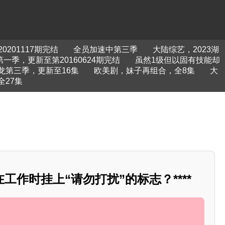
201117期完结
全员加速中第三季
大陆综艺，2023湖
季，更新至第20160624期完结
虽然1级但以固有技能却
龙第三季，更新至16集
欧美剧，妹子再组合，全8集
大
27集
工作时挂上“请勿打扰”的标志？****