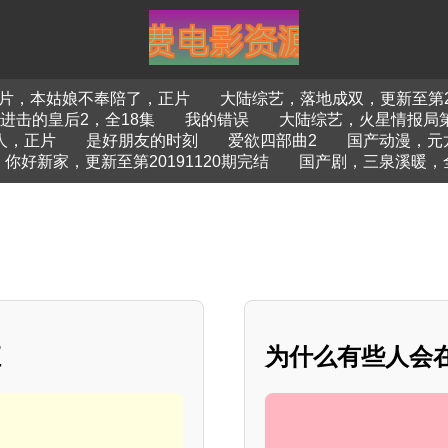
片，本姑娘不奉陪了，正片
大陆综艺，落地成双，更新至第20
进击的皇后2，全18集
我的错误
大陆综艺，火星情报局第一
人，正片
是好朋友的时刻
爱欲四部曲2
国产动漫，元
你好新家，更新至第20191120期完结
国产剧，三泉溪暖，全
汇
为什么有些人会在