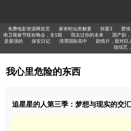
免费电影资源网首页
家有蛇仙美貌妻
拆案3
爱情
南卫视春节联欢晚会，全1期
我去过你的未来
国产剧，
是最强的
保安日记
清潭国际高中
剧情片，面对巨
陆综艺，
我心里危险的东西
追星星的人第三季：梦想与现实的交