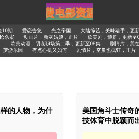
10期
爱恋告急
光之帝国
大陆综艺，美味猎手，更新至
枪杀案
动画片，新灰姑娘，正片
欧美剧，狼群，更新至0
-
欧美动漫，阴谋职场第二季，更新至08集
剧情片，我
梦游乐园
有点心机又如何
剧情片，空巢也疯狂，正片
怎样的人物，为什
美国角斗士传奇
技体育中脱颖而