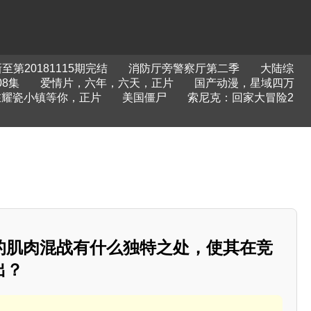
第20181115期完结
消防厅旁警察厅第二季
大陆综
8集
爱情片，六年，六天，正片
国产动漫，星域四万
在耀瓷小镇等你，正片
美国僵尸
索尼克：回家大冒险2
的肌肉混战有什么独特之处，使其在竞
出？