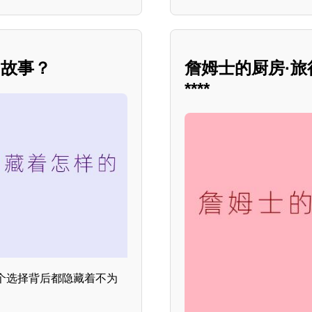
的故事？
詹姆士的厨房·
****
个选择背后都隐藏着不为