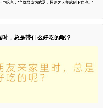
一声叹息：“当仇恨成为武器，握剑之人亦成剑下亡魂。”
里时，总是带什么好吃的呢？