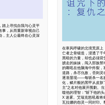
，踏上寻找自我与心灵平
故事，从而重新审视自己
动，主人公最终在心灵深
在寒风呼啸的北境荒原上
亡者之骨锻造，浸透了千
黑暗的力量，却也必须背
掳走的妹妹，闯入部族禁
的嘶吼在他脑海中炸裂，
道路，杀尽仇敌，否则灵
逐渐显现——每斩杀一名
化，鳞片般的黑甲从皮肤
主”之名对他展开围剿。
噬他的理智：“斩下他的
X 迷雾。艾瑞克怒吼着
瓦拉娜的怨灵一同封印。