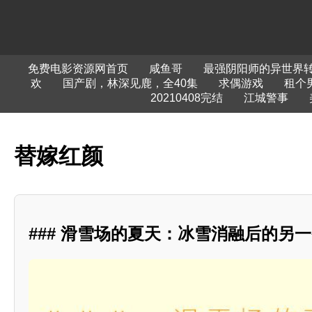
免费电影资源网首页
咸鱼哥
最强阴阳师的异世界
欢
国产剧，林深见鹿，全40集
求偶游戏
租个
20210408完结
江城警事
替嫁红颜
### 滑雪场的夏天：冰雪消融后的另