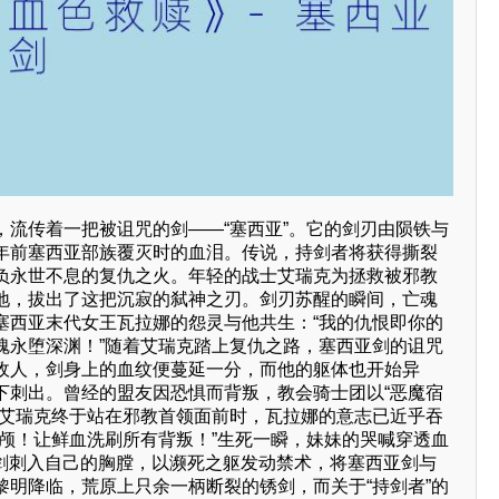
，流传着一把被诅咒的剑——“塞西亚”。它的剑刃由陨铁与
年前塞西亚部族覆灭时的血泪。传说，持剑者将获得撕裂
负永世不息的复仇之火。年轻的战士艾瑞克为拯救被邪教
地，拔出了这把沉寂的弑神之刃。剑刃苏醒的瞬间，亡魂
塞西亚末代女王瓦拉娜的怨灵与他共生：“我的仇恨即你的
魂永堕深渊！”随着艾瑞克踏上复仇之路，塞西亚剑的诅咒
敌人，剑身上的血纹便蔓延一分，而他的躯体也开始异
下刺出。曾经的盟友因恐惧而背叛，教会骑士团以“恶魔宿
当艾瑞克终于站在邪教首领面前时，瓦拉娜的意志已近乎吞
头颅！让鲜血洗刷所有背叛！”生死一瞬，妹妹的哭喊穿透血
将剑刺入自己的胸膛，以濒死之躯发动禁术，将塞西亚剑与
黎明降临，荒原上只余一柄断裂的锈剑，而关于“持剑者”的