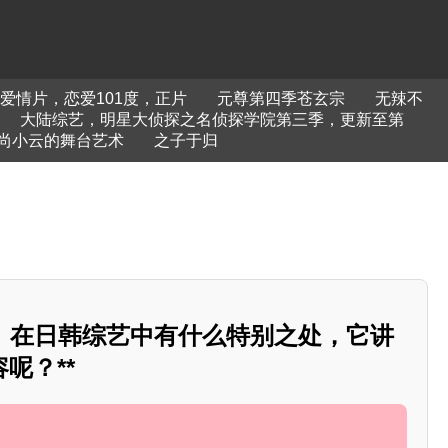
爱情片，恋爱101度，正片
元尊第四季苍玄宗
无辣不
大陆综艺，明星大侦探之名侦探学院第三季，更新至第
尚小云的舞台艺术
之子于归
龙》在日韩综艺中有什么特别之处，它讲
呢？**