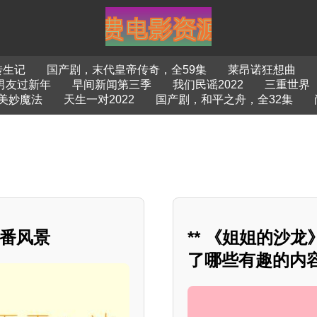
转生记
国产剧，末代皇帝传奇，全59集
莱昂诺狂想曲
男友过新年
早间新闻第三季
我们民谣2022
三重世界
美妙魔法
天生一对2022
国产剧，和平之舟，全32集
一番风景
** 《姐姐的沙
了哪些有趣的内容