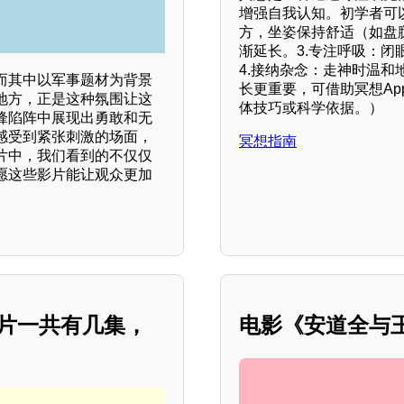
增强自我认知。初学者可
方，坐姿保持舒适（如盘腿
渐延长。3.专注呼吸：
4.接纳杂念：走神时温和
而其中以军事题材为背景
长更重要，可借助冥想App
地方，正是这种氛围让这
体技巧或科学依据。）
锋陷阵中展现出勇敢和无
感受到紧张刺激的场面，
冥想指南
片中，我们看到的不仅仅
愿这些影片能让观众更加
录片一共有几集，
电影《安道全与