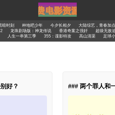
黑暗时刻
种地吧少年
今夕长相夕
大陆综艺，青春加点戏
2
龙珠剧场版：神龙传说
香港奇案之强奸
超级无敌追
人生一串第三季
355：谍影特攻
高山清渠
足球
特别好？
### 两个罪人和