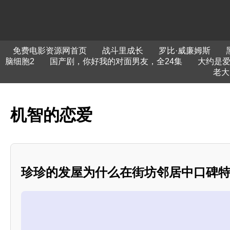
免费电影资源网首页
战斗里成长
罗比·威廉姆斯
脑细胞2
国产剧，你好我的对面男友，全24集
大约是爱
老大
机智的恋爱
珍珍的发屋为什么在街坊邻居中口碑