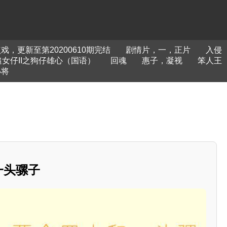
，更新至第20200610期完结
剧情片，一，正片
入侵
女仔II之狗仔雄心（国语）
回魂
惠子，凝视
笨人王
小将
一头骡子