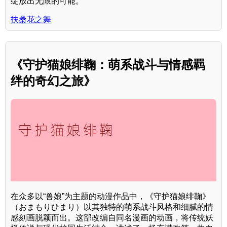
绽放出无限的可能。
扶桑花之舞
《守护猫娘绯鞠：萌系战斗与情感羁
绊的奇幻之旅》
在众多以“兽娘”为主题的动漫作品中，《守护猫娘绯鞠》
（おまもりひまり）以其独特的萌系战斗风格和细腻的情
感刻画脱颖而出。这部改编自同名漫画的动画，将传统妖