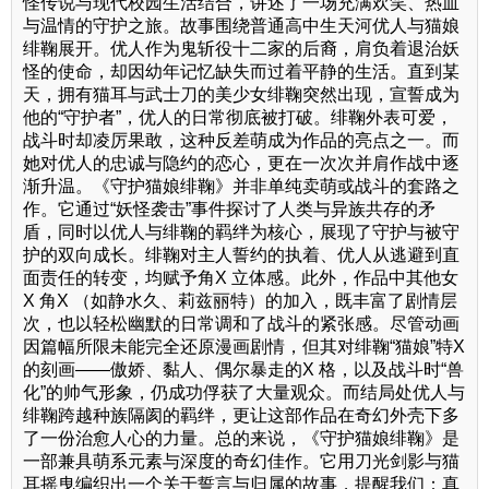
怪传说与现代校园生活结合，讲述了一场充满欢笑、热血
与温情的守护之旅。故事围绕普通高中生天河优人与猫娘
绯鞠展开。优人作为鬼斩役十二家的后裔，肩负着退治妖
怪的使命，却因幼年记忆缺失而过着平静的生活。直到某
天，拥有猫耳与武士刀的美少女绯鞠突然出现，宣誓成为
他的“守护者”，优人的日常彻底被打破。绯鞠外表可爱，
战斗时却凌厉果敢，这种反差萌成为作品的亮点之一。而
她对优人的忠诚与隐约的恋心，更在一次次并肩作战中逐
渐升温。《守护猫娘绯鞠》并非单纯卖萌或战斗的套路之
作。它通过“妖怪袭击”事件探讨了人类与异族共存的矛
盾，同时以优人与绯鞠的羁绊为核心，展现了守护与被守
护的双向成长。绯鞠对主人誓约的执着、优人从逃避到直
面责任的转变，均赋予角X 立体感。此外，作品中其他女
X 角X （如静水久、莉兹丽特）的加入，既丰富了剧情层
次，也以轻松幽默的日常调和了战斗的紧张感。尽管动画
因篇幅所限未能完全还原漫画剧情，但其对绯鞠“猫娘”特X
的刻画——傲娇、黏人、偶尔暴走的X 格，以及战斗时“兽
化”的帅气形象，仍成功俘获了大量观众。而结局处优人与
绯鞠跨越种族隔阂的羁绊，更让这部作品在奇幻外壳下多
了一份治愈人心的力量。总的来说，《守护猫娘绯鞠》是
一部兼具萌系元素与深度的奇幻佳作。它用刀光剑影与猫
耳摇曳编织出一个关于誓言与归属的故事，提醒我们：真