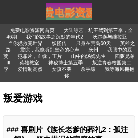
免费电影资源网首页
大陆综艺，坑王驾到第三季，全
46期
我们的故事之沉默的年代2
沃尔泰与维拉亚
当你拯救完世界
妖怪传
只身在荒岛60天
英雄之
路
震惊，我能听到皇帝的心声
庆州
我眼中的豆
荚
犯罪片，血缘，正片
山中的汤姆先生
四驱兄弟
III
英雄教室
神秘博士第五季
叛逆青春校园第二
季
爱情制高点
女孩不哭
杀手壕
我等海风拥抱
你
叛爱游戏
### 喜剧片《族长老爹的葬礼2：孤注