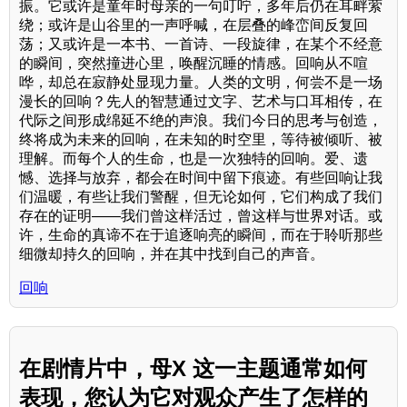
振。它或许是童年时母亲的一句叮咛，多年后仍在耳畔萦
绕；或许是山谷里的一声呼喊，在层叠的峰峦间反复回
荡；又或许是一本书、一首诗、一段旋律，在某个不经意
的瞬间，突然撞进心里，唤醒沉睡的情感。回响从不喧
哗，却总在寂静处显现力量。人类的文明，何尝不是一场
漫长的回响？先人的智慧通过文字、艺术与口耳相传，在
代际之间形成绵延不绝的声浪。我们今日的思考与创造，
终将成为未来的回响，在未知的时空里，等待被倾听、被
理解。而每个人的生命，也是一次独特的回响。爱、遗
憾、选择与放弃，都会在时间中留下痕迹。有些回响让我
们温暖，有些让我们警醒，但无论如何，它们构成了我们
存在的证明——我们曾这样活过，曾这样与世界对话。或
许，生命的真谛不在于追逐响亮的瞬间，而在于聆听那些
细微却持久的回响，并在其中找到自己的声音。
回响
在剧情片中，母X 这一主题通常如何
表现，您认为它对观众产生了怎样的