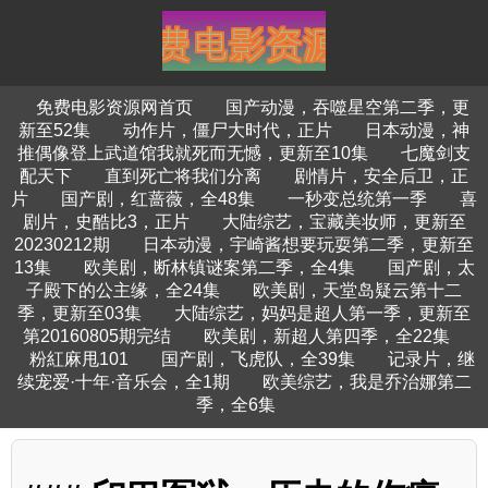
免费电影资源网首页
国产动漫，吞噬星空第二季，更
新至52集
动作片，僵尸大时代，正片
日本动漫，神
推偶像登上武道馆我就死而无憾，更新至10集
七魔剑支
配天下
直到死亡将我们分离
剧情片，安全后卫，正
片
国产剧，红蔷薇，全48集
一秒变总统第一季
喜
剧片，史酷比3，正片
大陆综艺，宝藏美妆师，更新至
20230212期
日本动漫，宇崎酱想要玩耍第二季，更新至
13集
欧美剧，断林镇谜案第二季，全4集
国产剧，太
子殿下的公主缘，全24集
欧美剧，天堂岛疑云第十二
季，更新至03集
大陆综艺，妈妈是超人第一季，更新至
第20160805期完结
欧美剧，新超人第四季，全22集
粉紅麻甩101
国产剧，飞虎队，全39集
记录片，继
续宠爱·十年·音乐会，全1期
欧美综艺，我是乔治娜第二
季，全6集