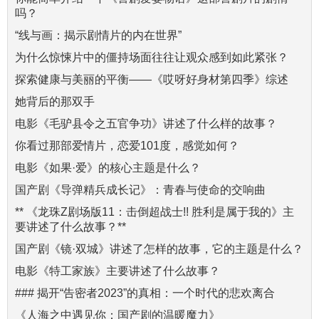
吗？
“线与画：揭示剧情片的内在世界”
为什么惊悚片中的僵持场面往往让观众感到如此紧张？
探索健康与美丽的平衡——《哎呀好身材第四季》综述
她背后的那双手
电影《毛驴县令之五官争功》讲述了什么样的故事？
你看过那部爱情片，恋爱101度，感觉如何？
电影《如果·爱》的核心主题是什么？
国产剧《导弹精兵成长记》：青春与使命的交响曲
** 《龙珠Z剧场版11：击倒超战士!! 胜利是属于我的》主
要讲述了什么故事？**
国产剧《镜·双城》讲述了怎样的故事，它的主题是什么？
电影《特工家族》主要讲述了什么故事？
### 揭开“告密者2023”的真相：一个时代的悲欢离合
《人海之中遇见你：国产剧的温暖魔力》