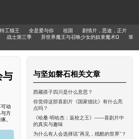
特工猫王
全是爱与你
祖国
剧情片，恶途，正片
战士第三季
异世界魔王与召唤少女的奴隶魔术Ω
笨
与
坚如磐石
相关文章
会与
西藏搭子四川是什么意思？
你觉得这部喜剧片《国家德比》有什么亮
不可动
点吗？
略与方
《哈桑·明哈杰：返校之王》——喜剧片中
雕琢。
的真实与趣味
为什么有人会选择说"再见，残酷的世界"？