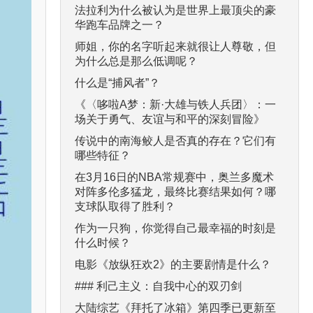
法拉利为什么被认为是世界上最顶尖的豪
华跑车品牌之一？
师姐，你的名字听起来就很让人尊敬，但
为什么总是那么低调呢？
什么是“捕风者”？
《〈哆啦A梦：新·大雄与铁人兵团〉：一
场关于勇气、友谊与和平的深刻冒险》
传说中的南海鲛人是否真的存在？它们有
哪些特征？
在3月16日的NBA常规赛中，奥兰多魔术
对阵多伦多猛龙，最终比赛结果如何？哪
支球队取得了胜利？
作为一只狗，你觉得自己最幸福的时刻是
什么时候？
电影《放纵狂欢2》的主要剧情是什么？
### 利己主义：自我中心的双刃剑
大陆综艺《拜托了冰箱》第四季已更新至