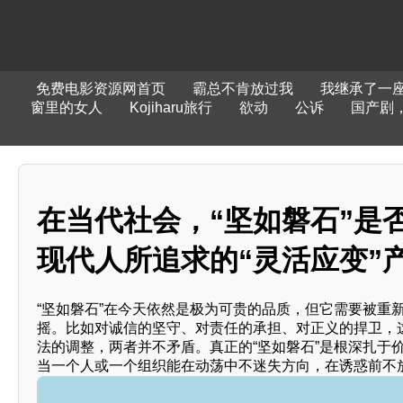
免费电影资源网首页
霸总不肯放过我
我继承了一座
窗里的女人
Kojiharu旅行
欲动
公诉
国产剧，
在当代社会，“坚如磐石”是
现代人所追求的“灵活应变”
“坚如磐石”在今天依然是极为可贵的品质，但它需要被重
摇。比如对诚信的坚守、对责任的承担、对正义的捍卫，这
法的调整，两者并不矛盾。真正的“坚如磐石”是根深扎于
当一个人或一个组织能在动荡中不迷失方向，在诱惑前不放