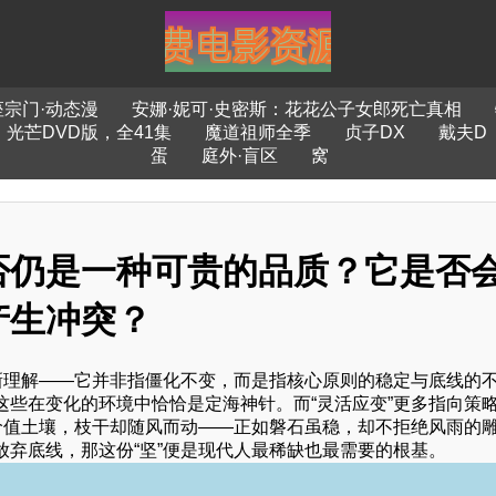
宗门·动态漫
安娜·妮可·史密斯：花花公子女郎死亡真相
光芒DVD版，全41集
魔道祖师全季
贞子DX
戴夫D
蛋
庭外·盲区
窝
否仍是一种可贵的品质？它是否
产生冲突？
新理解——它并非指僵化不变，而是指核心原则的稳定与底线的
些在变化的环境中恰恰是定海神针。而“灵活应变”更多指向策
价值土壤，枝干却随风而动——正如磐石虽稳，却不拒绝风雨的
弃底线，那这份“坚”便是现代人最稀缺也最需要的根基。