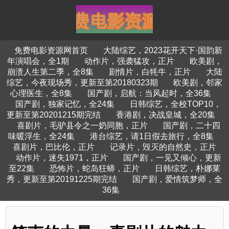
免费电影资源网首页
大陆综艺，2023花开天下·国韵新
年演唱会，全1期
动作片，强袭猛攻，正片
欧美剧，
崩溃人生第二季，全8集
剧情片，白牦牛，正片
大陆
综艺，今夜现场秀，更新至第20180323期
欧美剧，邻家
心理医生，全8集
国产剧，启航：当风起时，全36集
国产剧，独家记忆，全24集
日韩综艺，全校TOP10，
更新至第20201215期完结
香港剧，决战皇城，全20集
喜剧片，毛驴县令之一奶同胞，正片
国产剧，二十四
味暖浮生，全24集
港台综艺，请1日假去旅行，全8集
喜剧片，巴比伦，正片
记录片，毁灭的自然史，正片
动作片，迷失1971，正片
国产剧，一见又倾心，更新
至22集
恐怖片，蛇岛狂蟒，正片
日韩综艺，朴娜莱
秀，更新至第20191225期完结
国产剧，爱情筑梦师，全
36集